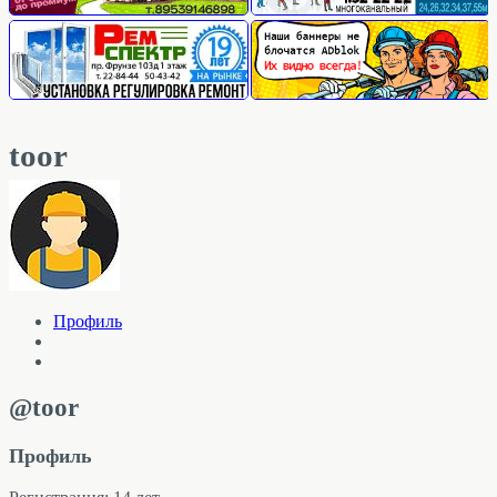
toor
Профиль
@toor
Профиль