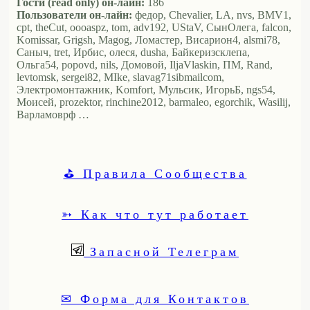
Гости (read only) он-лайн:
186
Пользователи он-лайн:
федор, Chevalier, LA, nvs, BMV1,
cpt, theCut, oooaspz, tom, adv192, UStaV, СынОлега, falcon,
Komissar, Grigsh, Magog, Ломастер, Висариoн4, alsmi78,
Саныч, tret, Ирбис, олеся, dusha, Байкеризсклепа,
Ольга54, popovd, nils, Домовой, IljaVlaskin, ПМ, Rand,
levtomsk, sergei82, MIke, slavag71sibmailcom,
Электромонтажник, Komfort, Мульсик, ИгорьБ, ngs54,
Моисей, prozektor, rinchine2012, barmaleo, egorchik, Wasilij,
Варламоврф …
⛳ Правила Сообщества
➳ Как что тут работает
Запасной Телеграм
✉ Форма для Контактов