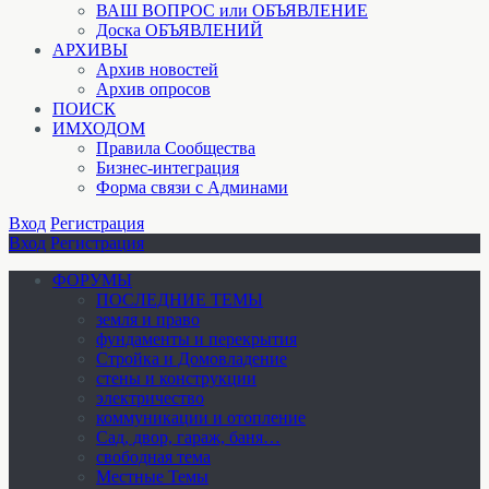
ВАШ ВОПРОС или ОБЪЯВЛЕНИЕ
Доска ОБЪЯВЛЕНИЙ
АРХИВЫ
Архив новостей
Архив опросов
ПОИСК
ИМХОДОМ
Правила Сообщества
Бизнес-интеграция
Форма связи с Админами
Вход
Регистрация
Вход
Регистрация
ФОРУМЫ
ПОСЛЕДНИЕ ТЕМЫ
земля и право
фундаменты и перекрытия
Стройка и Домовладение
стены и конструкции
электричество
коммуникации и отопление
Cад, двор, гараж, баня…
свободная тема
Местные Темы