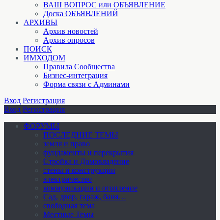
ВАШ ВОПРОС или ОБЪЯВЛЕНИЕ
Доска ОБЪЯВЛЕНИЙ
АРХИВЫ
Архив новостей
Архив опросов
ПОИСК
ИМХОДОМ
Правила Сообщества
Бизнес-интеграция
Форма связи с Админами
Вход
Регистрация
Вход
Регистрация
ФОРУМЫ
ПОСЛЕДНИЕ ТЕМЫ
земля и право
фундаменты и перекрытия
Стройка и Домовладение
стены и конструкции
электричество
коммуникации и отопление
Cад, двор, гараж, баня…
свободная тема
Местные Темы