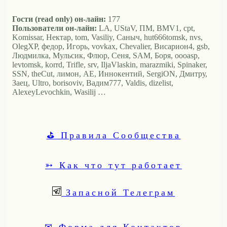
Гости (read only) он-лайн:
177
Пользователи он-лайн:
LA, UStaV, ПМ, BMV1, cpt,
Komissar, Нектар, tom, Vasiliy, Саныч, hut666tomsk, nvs,
OlegXP, федор, Игорь, vovkax, Chevalier, Висариoн4, gsb,
Людмилка, Мульсик, Флюр, Сеня, SAM, Боря, oooasp,
levtomsk, korrd, Trifle, srv, IljaVlaskin, marazmiki, Spinaker,
SSN, theCut, лимон, АЕ, Иннокентий, SergiON, Дмитру,
Заец, Ultro, borisoviv, Вадим777, Valdis, dizelist,
AlexeyLevochkin, Wasilij …
⛳ Правила Сообщества
➳ Как что тут работает
Запасной Телеграм
✉ Форма для Контактов