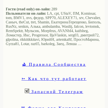
Гости (read only) он-лайн:
289
Пользователи он-лайн:
LA, cpt, UStaV, ПМ, Komissar,
tom, BMV1, nvs, федор, SPP70, ALEXEY71, srv, Chevalier,
Саныч, theCut, tret, Shamin, ЕкатеринаТерещенко, Биполь,
RusNz, senkm, Алька, ambulamba, Wasilij, falcon, levtomsk,
RemSpektr, Мульсик, Morpfeus, AVANbI4, kaifsheg,
Ломастер, Икс, Progressor, IljaVlaskin, serg03, дмитрий72,
glpolina, rikkitikkitavi, ЮрийН, artemkaftf, ПростоМарина,
Gyrza81, Lotar, raz65, barkoleg, Заец, Левша …
⛳ Правила Сообщества
➳ Как что тут работает
Запасной Телеграм
✉ Форма для Контактов