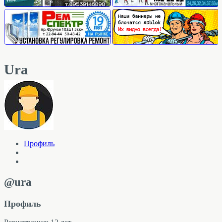
Ura
Профиль
@ura
Профиль