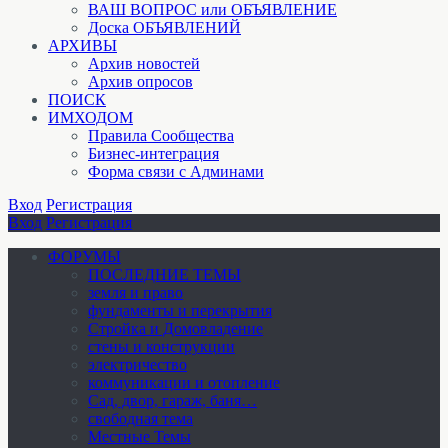
ВАШ ВОПРОС или ОБЪЯВЛЕНИЕ
Доска ОБЪЯВЛЕНИЙ
АРХИВЫ
Архив новостей
Архив опросов
ПОИСК
ИМХОДОМ
Правила Сообщества
Бизнес-интеграция
Форма связи с Админами
Вход
Регистрация
Вход
Регистрация
ФОРУМЫ
ПОСЛЕДНИЕ ТЕМЫ
земля и право
фундаменты и перекрытия
Стройка и Домовладение
стены и конструкции
электричество
коммуникации и отопление
Cад, двор, гараж, баня…
свободная тема
Местные Темы