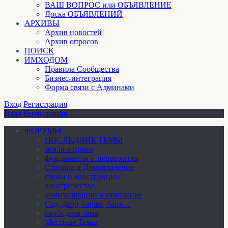
ВАШ ВОПРОС или ОБЪЯВЛЕНИЕ
Доска ОБЪЯВЛЕНИЙ
АРХИВЫ
Архив новостей
Архив опросов
ПОИСК
ИМХОДОМ
Правила Сообщества
Бизнес-интеграция
Форма связи с Админами
Вход
Регистрация
Вход
Регистрация
ФОРУМЫ
ПОСЛЕДНИЕ ТЕМЫ
земля и право
фундаменты и перекрытия
Стройка и Домовладение
стены и конструкции
электричество
коммуникации и отопление
Cад, двор, гараж, баня…
свободная тема
Местные Темы