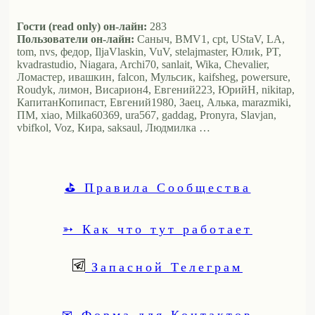
Гости (read only) он-лайн:
283
Пользователи он-лайн:
Саныч, BMV1, cpt, UStaV, LA,
tom, nvs, федор, IljaVlaskin, VuV, stelajmaster, Юлиk, PT,
kvadrastudio, Niagara, Archi70, sanlait, Wika, Chevalier,
Ломастер, ивашкин, falcon, Мульсик, kaifsheg, powersure,
Roudyk, лимон, Висариoн4, Евгений223, ЮрийН, nikitap,
КапитанКопипаст, Евгений1980, Заец, Алька, marazmiki,
ПМ, xiao, Milka60369, ura567, gaddag, Pronyra, Slavjan,
vbifkol, Voz, Кира, saksaul, Людмилка …
⛳ Правила Сообщества
➳ Как что тут работает
Запасной Телеграм
✉ Форма для Контактов