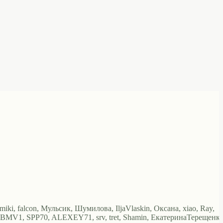
miki, falcon, Мульсик, Шумилова, IljaVlaskin, Оксана, xiao, Ray,
ц, BMV1, SPP70, ALEXEY71, srv, tret, Shamin, ЕкатеринаТерещенко