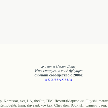
Живем в Своём Доме,
Инвестируем в своё будущее
он-лайн сообщество с 2006г.
● К О Н Т А К Т Ы ●
дор, Komissar, nvs, LA, theCut, ПМ, ЛеонидМаркович, Oliyshi, maraz
RemSpektr, Inna, slavaant, vovkax, Chevalier, ЮрийН, Саныч, Зае