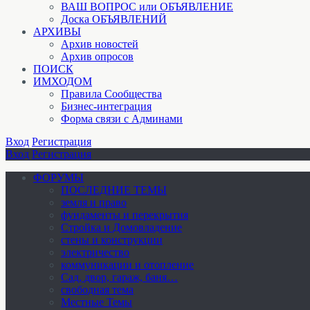
ВАШ ВОПРОС или ОБЪЯВЛЕНИЕ
Доска ОБЪЯВЛЕНИЙ
АРХИВЫ
Архив новостей
Архив опросов
ПОИСК
ИМХОДОМ
Правила Сообщества
Бизнес-интеграция
Форма связи с Админами
Вход
Регистрация
Вход
Регистрация
ФОРУМЫ
ПОСЛЕДНИЕ ТЕМЫ
земля и право
фундаменты и перекрытия
Стройка и Домовладение
стены и конструкции
электричество
коммуникации и отопление
Cад, двор, гараж, баня…
свободная тема
Местные Темы