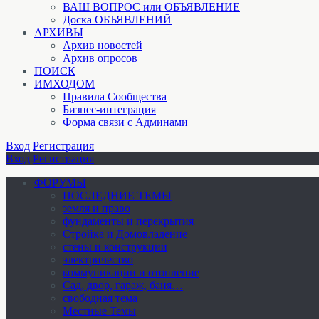
ВАШ ВОПРОС или ОБЪЯВЛЕНИЕ
Доска ОБЪЯВЛЕНИЙ
АРХИВЫ
Архив новостей
Архив опросов
ПОИСК
ИМХОДОМ
Правила Сообщества
Бизнес-интеграция
Форма связи с Админами
Вход
Регистрация
Вход
Регистрация
ФОРУМЫ
ПОСЛЕДНИЕ ТЕМЫ
земля и право
фундаменты и перекрытия
Стройка и Домовладение
стены и конструкции
электричество
коммуникации и отопление
Cад, двор, гараж, баня…
свободная тема
Местные Темы