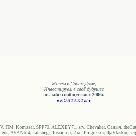
Живем в Своём Доме,
Инвестируем в своё будущее
он-лайн сообщество с 2006г.
● К О Н Т А К Т Ы ●
V, ПМ, Komissar, SPP70, ALEXEY71, srv, Chevalier, Саныч, theCut
eus, AVANbI4, kaifsheg, Ломастер, Икс, Progressor, IljaVlaskin, serg