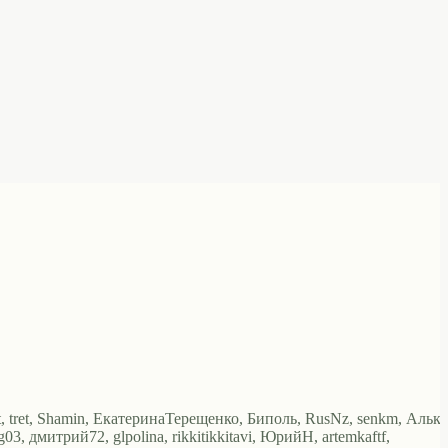
, tret, Shamin, ЕкатеринаТерещенко, Биполь, RusNz, senkm, Алька
03, дмитрий72, glpolina, rikkitikkitavi, ЮрийН, artemkaftf,