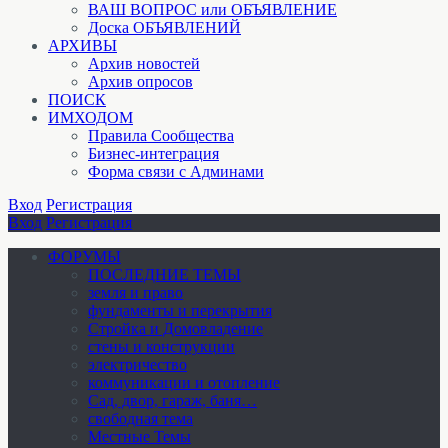
ВАШ ВОПРОС или ОБЪЯВЛЕНИЕ
Доска ОБЪЯВЛЕНИЙ
АРХИВЫ
Архив новостей
Архив опросов
ПОИСК
ИМХОДОМ
Правила Сообщества
Бизнес-интеграция
Форма связи с Админами
Вход
Регистрация
Вход
Регистрация
ФОРУМЫ
ПОСЛЕДНИЕ ТЕМЫ
земля и право
фундаменты и перекрытия
Стройка и Домовладение
стены и конструкции
электричество
коммуникации и отопление
Cад, двор, гараж, баня…
свободная тема
Местные Темы