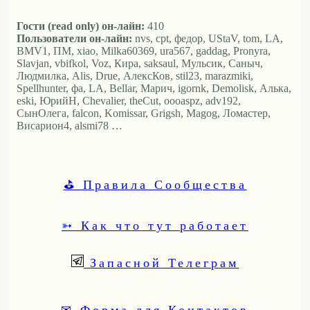
Гости (read only) он-лайн:
410
Пользователи он-лайн:
nvs, cpt, федор, UStaV, tom, LA,
BMV1, ПМ, xiao, Milka60369, ura567, gaddag, Pronyra,
Slavjan, vbifkol, Voz, Кира, saksaul, Мульсик, Саныч,
Людмилка, Alis, Drue, АлексКов, stil23, marazmiki,
Spellhunter, фа, LA, Bellar, Марич, igornk, Demolisk, Алька,
eski, ЮрийН, Chevalier, theCut, oooaspz, adv192,
СынОлега, falcon, Komissar, Grigsh, Magog, Ломастер,
Висариoн4, alsmi78 …
⛳ Правила Сообщества
➳ Как что тут работает
Запасной Телеграм
✉ Форма для Контактов