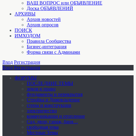
ВАШ ВОПРОС или ОБЪЯВЛЕНИЕ
Доска ОБЪЯВЛЕНИЙ
АРХИВЫ
Архив новостей
Архив опросов
ПОИСК
ИМХОДОМ
Правила Сообщества
Бизнес-интеграция
Форма связи с Админами
Вход
Регистрация
Вход
Регистрация
ФОРУМЫ
ПОСЛЕДНИЕ ТЕМЫ
земля и право
фундаменты и перекрытия
Стройка и Домовладение
стены и конструкции
электричество
коммуникации и отопление
Cад, двор, гараж, баня…
свободная тема
Местные Темы