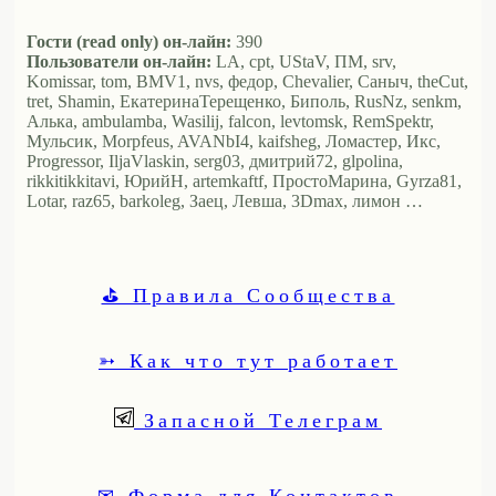
Гости (read only) он-лайн:
390
Пользователи он-лайн:
LA, cpt, UStaV, ПМ, srv,
Komissar, tom, BMV1, nvs, федор, Chevalier, Саныч, theCut,
tret, Shamin, ЕкатеринаТерещенко, Биполь, RusNz, senkm,
Алька, ambulamba, Wasilij, falcon, levtomsk, RemSpektr,
Мульсик, Morpfeus, AVANbI4, kaifsheg, Ломастер, Икс,
Progressor, IljaVlaskin, serg03, дмитрий72, glpolina,
rikkitikkitavi, ЮрийН, artemkaftf, ПростоМарина, Gyrza81,
Lotar, raz65, barkoleg, Заец, Левша, 3Dmax, лимон …
⛳ Правила Сообщества
➳ Как что тут работает
Запасной Телеграм
✉ Форма для Контактов