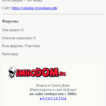
Регистрация: 7 лет назад
Сайт:
https://yakutsk.технобани.рф/
Форумы
Тем начато: 0
Ответов написано: 0
Роль форума: Участник
Пригород
Живем в Своём Доме,
Инвестируем в своё будущее
он-лайн сообщество с 2006г.
● К О Н Т А К Т Ы ●