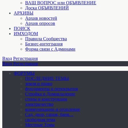
ВАШ ВОПРОС или ОБЪЯВЛЕНИЕ
Доска ОБЪЯВЛЕНИЙ
АРХИВЫ
Архив новостей
Архив опросов
ПОИСК
ИМХОДОМ
Правила Сообщества
Бизнес-интеграция
Форма связи с Админами
Вход
Регистрация
Вход
Регистрация
ФОРУМЫ
ПОСЛЕДНИЕ ТЕМЫ
земля и право
фундаменты и перекрытия
Стройка и Домовладение
стены и конструкции
электричество
коммуникации и отопление
Cад, двор, гараж, баня…
свободная тема
Местные Темы