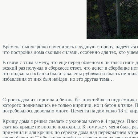
Времена нынче резко изменились в худшую сторону, надеяться н
что постройка дома своими силами, особенно для тех, кто уще
В связи с этим замечу, что ещё перед обменом я пытался снять
всякий раз получал в сберкассе ответ, что денег в сбербанке не
что подвалы госбанка были завалены рублями и власть не знал
избавления от них был найден, но это другая тема…
Строить дом из кирпича и бетона без простейшего подъёмника
которого поднимались не только кирпичи, но и бетон в тачке.
потребовалось довольно много. Цемента на дом ушло 18 т., кир
Крышу дома я решил сделать с уклоном всего в 4 градуса. Плос
скатная крыше не вполне подходила. К тому же у меня была ра
применил и для крыши: по середке дома над перекрытием втор
конец балки из Т-образного профиля, сваренного из двух гнуты