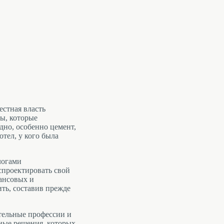
естная власть
лы, которые
дно, особенно цемент,
отел, у кого была
алогами
спроектировать свой
нансовых и
ть, составив прежде
ительные профессии и
тные решения, которых