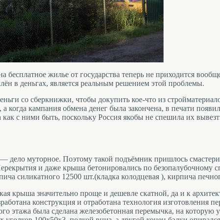
а бесплатное жилье от государства теперь не приходится вообще
млён в деньгах, является реальным решением этой проблемы.
 деньги со сберкнижки, чтобы докупить кое-что из стройматериал
т, а когда кампания обмена денег была закончена, в печати появи
а как с ними быть, поскольку Россия якобы не спешила их вывез
 — дело муторное. Поэтому такой подъёмник пришлось смастери
 Перекрытия и даже крыша бетонировались по безопалубочному с
пича силикатного 12500 шт.(кладка колодцевая ), кирпича печно
кая крыша значительно проще и дешевле скатной, да и к архитек
зработана конструкция и отработана технология изготовления пе
ого этажа была сделана железобетонная перемычка, на которую 
х уголков 100х50х3, полкой вниз, а другой конец балки опирался