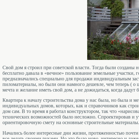
Свой дом я строил при советской власти. Тогда были созданы 
бесплатно давала в «вечное» пользование земельные участки,
предназначались специально для продажи индивидуальным застр
пиломатериалы, но были они намного дешевле, чем теперь ( о ц
мечта и желание иметь свой дом, а не дожидаться, когда дадут 
Квартира к началу строительства дома у нас была, но была и ме
индивидуальных домов, которых, как и справочников как строи
дом сам. В то время я работал конструктором, так что «нарисо
технических возможностей было несложно. Спроектировав и утв
ориентировочную смету на основные строительные материалы
Начались более интересные дни жизни, протяженностью почти 
все делать своими руками. Но это было ново, интересно и даж