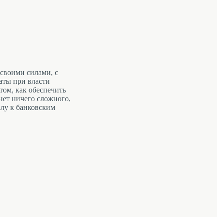
л своими силами, с
аты при власти
том, как обеспечить
нет ничего сложного,
алу к банковским