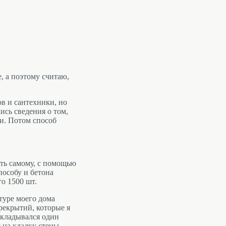
, а поэтому считаю,
ов и сантехники, но
лись сведения о том,
ти. Потом способ
ть самому, с помощью
пособу и бетона
го 1500 шт.
туре моего дома
рекрытий, которые я
укладывался один
 на кладку стены.