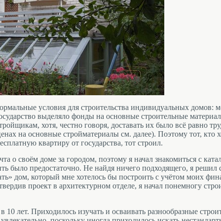
нормальные условия для строительства индивидуальных домов: м
 государство выделяло фонды на основные строительные материа
ойщикам, хотя, честно говоря, доставать их было всё равно тру
енах на основные стройматериалы см. далее). Поэтому тот, кто х
бесплатную квартиру от государства, тот строил.
чта о своём доме за городом, поэтому я начал знакомиться с кат
ть было предостаточно. Не найдя ничего подходящего, я решил 
вать» дом, который мне хотелось бы построить с учётом моих фи
ердив проект в архитектурном отделе, я начал понемногу строи
.
в 10 лет. Приходилось изучать и осваивать разнообразные стро
е увлекательно, поскольку иногда приходилось искать нестандар