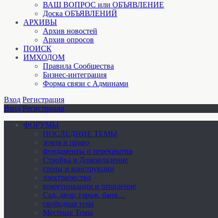
ВАШ ВОПРОС или ОБЪЯВЛЕНИЕ
Доска ОБЪЯВЛЕНИЙ
АРХИВЫ
Архив новостей
Архив опросов
ПОИСК
ИМХОДОМ
Правила Сообщества
Бизнес-интеграция
Форма связи с Админами
Вход
Регистрация
Вход
Регистрация
ФОРУМЫ
ПОСЛЕДНИЕ ТЕМЫ
земля и право
фундаменты и перекрытия
Стройка и Домовладение
стены и конструкции
электричество
коммуникации и отопление
Cад, двор, гараж, баня…
свободная тема
Местные Темы