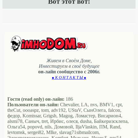
Вот этот вот!
Живем в Своём Доме,
Инвестируем в своё будущее
он-лайн сообщество с 2006г.
● К О Н Т А К Т Ы ●
Гости (read only) он-лайн:
186
Пользователи он-лайн:
Chevalier, LA, nvs, BMV1, cpt,
theCut, oooaspz, tom, adv192, UStaV, СынОлега, falcon,
федор, Komissar, Grigsh, Magog, Ломастер, Висариoн4,
alsmi78, Саныч, tret, Ирбис, олеся, dusha, Байкеризсклепа,
Ольга54, popovd, nils, Домовой, IljaVlaskin, ПМ, Rand,
levtomsk, sergei82, MIke, slavag71sibmailcom,
Электромонтажник, Komfort, Мульсик, ИгорьБ, ngs54,