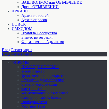
ВАШ ВОПРОС или ОБЪЯВЛЕНИЕ
Доска ОБЪЯВЛЕНИЙ
АРХИВЫ
Архив новостей
Архив опросов
ПОИСК
ИМХОДОМ
Правила Сообщества
Бизнес-интеграция
Форма связи с Админами
Вход
Регистрация
Вход
Регистрация
ФОРУМЫ
ПОСЛЕДНИЕ ТЕМЫ
земля и право
фундаменты и перекрытия
Стройка и Домовладение
стены и конструкции
электричество
коммуникации и отопление
Cад, двор, гараж, баня…
свободная тема
Местные Темы