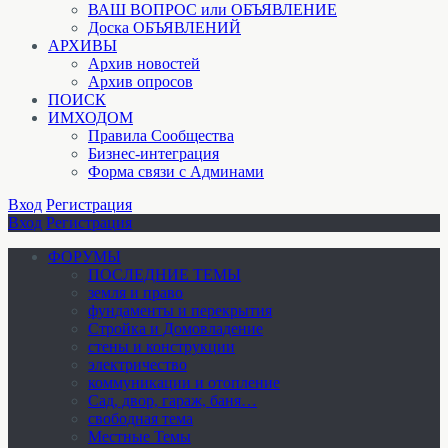
ВАШ ВОПРОС или ОБЪЯВЛЕНИЕ
Доска ОБЪЯВЛЕНИЙ
АРХИВЫ
Архив новостей
Архив опросов
ПОИСК
ИМХОДОМ
Правила Сообщества
Бизнес-интеграция
Форма связи с Админами
Вход
Регистрация
Вход
Регистрация
ФОРУМЫ
ПОСЛЕДНИЕ ТЕМЫ
земля и право
фундаменты и перекрытия
Стройка и Домовладение
стены и конструкции
электричество
коммуникации и отопление
Cад, двор, гараж, баня…
свободная тема
Местные Темы