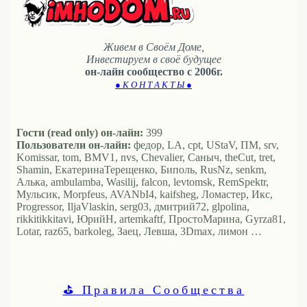
Живем в Своём Доме,
Инвестируем в своё будущее
он-лайн сообщество с 2006г.
● К О Н Т А К Т Ы ●
Гости (read only) он-лайн:
399
Пользователи он-лайн:
федор, LA, cpt, UStaV, ПМ, srv,
Komissar, tom, BMV1, nvs, Chevalier, Саныч, theCut, tret,
Shamin, ЕкатеринаТерещенко, Биполь, RusNz, senkm,
Алька, ambulamba, Wasilij, falcon, levtomsk, RemSpektr,
Мульсик, Morpfeus, AVANbI4, kaifsheg, Ломастер, Икс,
Progressor, IljaVlaskin, serg03, дмитрий72, glpolina,
rikkitikkitavi, ЮрийН, artemkaftf, ПростоМарина, Gyrza81,
Lotar, raz65, barkoleg, Заец, Левша, 3Dmax, лимон …
⛳ Правила Сообщества