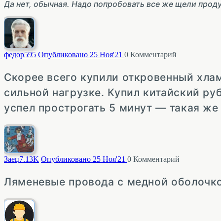
Да нет, обычная. Надо попробовать все же щели проду
федор
595
Опубликовано 25 Ноя'21
0
Комментарий
Скорее всего купили откровенный хлам
сильной нагрузке. Купил китайский ру
успел прострогать 5 минут — такая же
Заец
7.13K
Опубликовано 25 Ноя'21
0
Комментарий
Ляменевые провода с медной оболочко