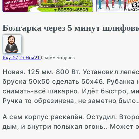
Болгарка через 5 минут шлифовк
Якут
57
25 Ноя'21
0
комментариев
Новая. 125 мм. 800 Вт. Установил лепе
бруска 50х50 сделать 50х46. Рубанка н
снимать-всё шикарно. Идёт быстро, ми
Ручка то обрезинена, не заметно было.
А сам корпус раскалён. Остудил. Вто
дым, и внутри полыхал огонь.. Может 