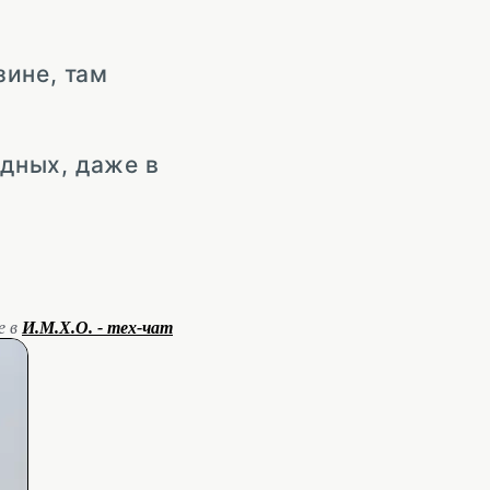
зине, там
дных, даже в
е в
И.М.Х.О. - тех-чат