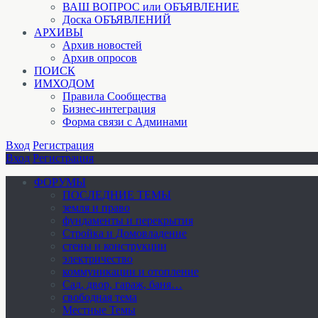
ВАШ ВОПРОС или ОБЪЯВЛЕНИЕ
Доска ОБЪЯВЛЕНИЙ
АРХИВЫ
Архив новостей
Архив опросов
ПОИСК
ИМХОДОМ
Правила Сообщества
Бизнес-интеграция
Форма связи с Админами
Вход
Регистрация
Вход
Регистрация
ФОРУМЫ
ПОСЛЕДНИЕ ТЕМЫ
земля и право
фундаменты и перекрытия
Стройка и Домовладение
стены и конструкции
электричество
коммуникации и отопление
Cад, двор, гараж, баня…
свободная тема
Местные Темы