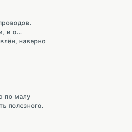
проводов.
и, и о…
влён, наверно
о по малу
ть полезного.