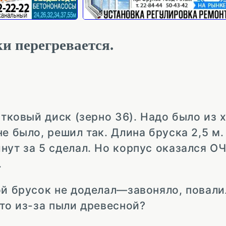
и перегревается.
стковый диск (зерно 36). Надо было из 
е было, решил так. Длина бруска 2,5 м.
нут за 5 сделал. Но корпус оказался О
.
рой брусок не доделал—завоняло, повал
это из-за пыли древесной?