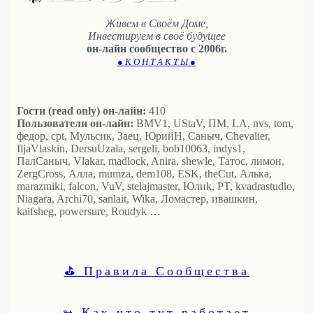
Живем в Своём Доме,
Инвестируем в своё будущее
он-лайн сообщество с 2006г.
● К О Н Т А К Т Ы ●
Гости (read only) он-лайн:
410
Пользователи он-лайн:
BMV1, UStaV, ПМ, LA, nvs, tom,
федор, cpt, Мульсик, Заец, ЮрийН, Саныч, Chevalier,
IljaVlaskin, DersuUzala, sergeli, bob10063, indys1,
ПалСаныч, Vlakar, madlock, Anira, shewle, Татос, лимон,
ZergCross, Алла, mumza, dem108, ESK, theCut, Алька,
marazmiki, falcon, VuV, stelajmaster, Юлиk, PT, kvadrastudio,
Niagara, Archi70, sanlait, Wika, Ломастер, ивашкин,
kaifsheg, powersure, Roudyk …
⛳ Правила Сообщества
➳ Как что тут работает