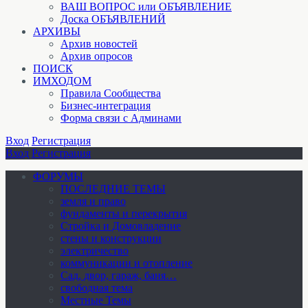
ВАШ ВОПРОС или ОБЪЯВЛЕНИЕ
Доска ОБЪЯВЛЕНИЙ
АРХИВЫ
Архив новостей
Архив опросов
ПОИСК
ИМХОДОМ
Правила Сообщества
Бизнес-интеграция
Форма связи с Админами
Вход
Регистрация
Вход
Регистрация
ФОРУМЫ
ПОСЛЕДНИЕ ТЕМЫ
земля и право
фундаменты и перекрытия
Стройка и Домовладение
стены и конструкции
электричество
коммуникации и отопление
Cад, двор, гараж, баня…
свободная тема
Местные Темы