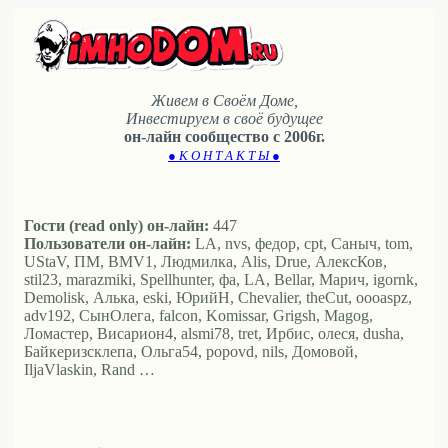
Живем в Своём Доме,
Инвестируем в своё будущее
он-лайн сообщество с 2006г.
● К О Н Т А К Т Ы ●
Гости (read only) он-лайн:
447
Пользователи он-лайн:
LA, nvs, федор, cpt, Саныч, tom,
UStaV, ПМ, BMV1, Людмилка, Alis, Drue, АлексКов,
stil23, marazmiki, Spellhunter, фа, LA, Bellar, Марич, igornk,
Demolisk, Алька, eski, ЮрийН, Chevalier, theCut, oooaspz,
adv192, СынОлега, falcon, Komissar, Grigsh, Magog,
Ломастер, Висариoн4, alsmi78, tret, Ирбис, олеся, dusha,
Байкеризсклепа, Ольга54, popovd, nils, Домовой,
IljaVlaskin, Rand …