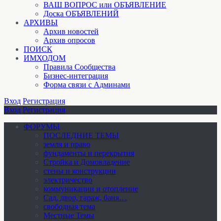
ВАШ ВОПРОС или ОБЪЯВЛЕНИЕ
Доска ОБЪЯВЛЕНИЙ
АРХИВЫ
Архив новостей
Архив опросов
ПОИСК
ИМХОДОМ
Правила Сообщества
Бизнес-интеграция
Форма связи с Админами
Вход
Регистрация
Вход
Регистрация
ФОРУМЫ
ПОСЛЕДНИЕ ТЕМЫ
земля и право
фундаменты и перекрытия
Стройка и Домовладение
стены и конструкции
электричество
коммуникации и отопление
Cад, двор, гараж, баня…
свободная тема
Местные Темы