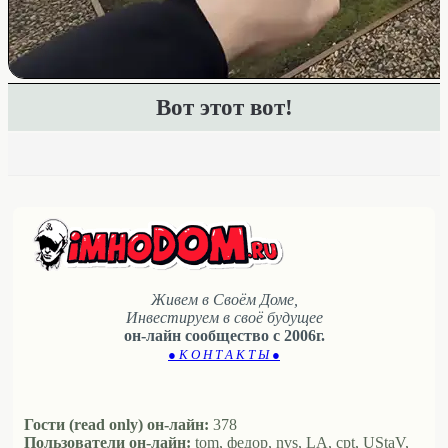
Вот этот вот!
Живем в Своём Доме,
Инвестируем в своё будущее
он-лайн сообщество с 2006г.
● К О Н Т А К Т Ы ●
Гости (read only) он-лайн:
378
Пользователи он-лайн:
tom, федор, nvs, LA, cpt, UStaV,