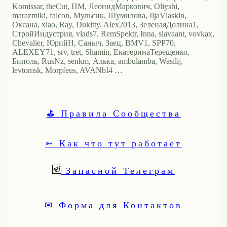
Komissar, theCut, ПМ, ЛеонидМаркович, Oliyshi,
marazmiki, falcon, Мульсик, Шумилова, IljaVlaskin,
Оксана, xiao, Ray, Dukitty, Alex2013, ЗеленаяДолина1,
СтройИндустрия, vlads7, RemSpektr, Inna, slavaant, vovkax,
Chevalier, ЮрийН, Саныч, Заец, BMV1, SPP70,
ALEXEY71, srv, tret, Shamin, ЕкатеринаТерещенко,
Биполь, RusNz, senkm, Алька, ambulamba, Wasilij,
levtomsk, Morpfeus, AVANbI4 …
⛳ Правила Сообщества
➳ Как что тут работает
Запасной Телеграм
✉ Форма для Контактов