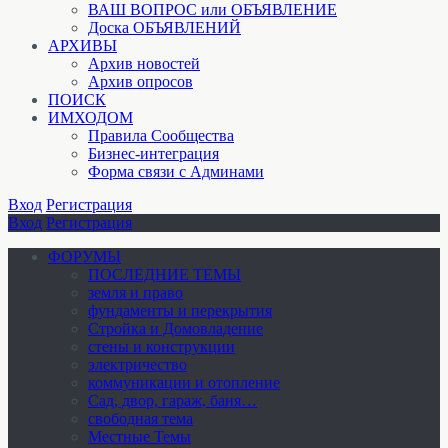
ВАШ ВОПРОС или ОБЪЯВЛЕНИЕ
Доска ОБЪЯВЛЕНИЙ
АРХИВЫ
Архив новостей
Архив опросов
ПОИСК
ИМХОДОМ
Правила Сообщества
Бизнес-интеграция
Форма связи с Админами
Вход
Регистрация
Вход
Регистрация
ФОРУМЫ
ПОСЛЕДНИЕ ТЕМЫ
земля и право
фундаменты и перекрытия
Стройка и Домовладение
стены и конструкции
электричество
коммуникации и отопление
Cад, двор, гараж, баня…
свободная тема
Местные Темы