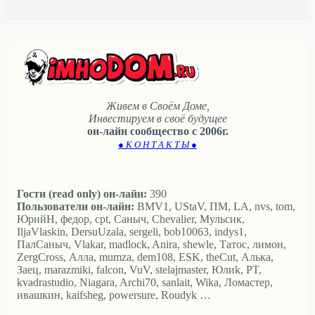
Живем в Своём Доме,
Инвестируем в своё будущее
он-лайн сообщество с 2006г.
● К О Н Т А К Т Ы ●
Гости (read only) он-лайн:
390
Пользователи он-лайн:
BMV1, UStaV, ПМ, LA, nvs, tom,
ЮрийН, федор, cpt, Саныч, Chevalier, Мульсик,
IljaVlaskin, DersuUzala, sergeli, bob10063, indys1,
ПалСаныч, Vlakar, madlock, Anira, shewle, Татос, лимон,
ZergCross, Алла, mumza, dem108, ESK, theCut, Алька,
Заец, marazmiki, falcon, VuV, stelajmaster, Юлиk, PT,
kvadrastudio, Niagara, Archi70, sanlait, Wika, Ломастер,
ивашкин, kaifsheg, powersure, Roudyk …