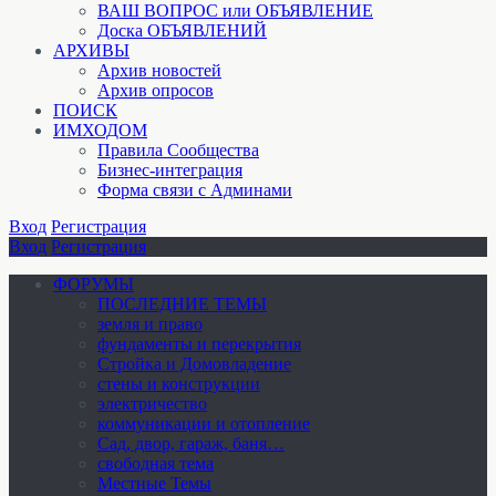
ВАШ ВОПРОС или ОБЪЯВЛЕНИЕ
Доска ОБЪЯВЛЕНИЙ
АРХИВЫ
Архив новостей
Архив опросов
ПОИСК
ИМХОДОМ
Правила Сообщества
Бизнес-интеграция
Форма связи с Админами
Вход
Регистрация
Вход
Регистрация
ФОРУМЫ
ПОСЛЕДНИЕ ТЕМЫ
земля и право
фундаменты и перекрытия
Стройка и Домовладение
стены и конструкции
электричество
коммуникации и отопление
Cад, двор, гараж, баня…
свободная тема
Местные Темы