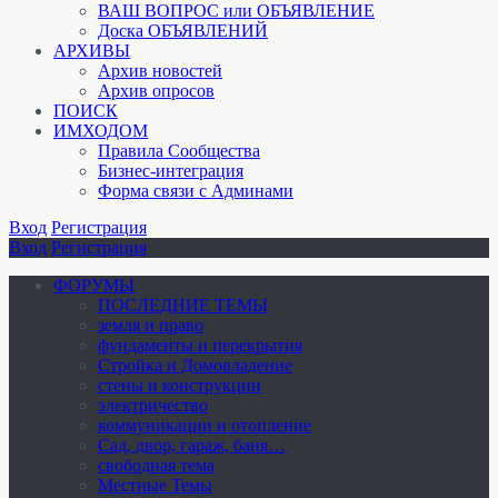
ВАШ ВОПРОС или ОБЪЯВЛЕНИЕ
Доска ОБЪЯВЛЕНИЙ
АРХИВЫ
Архив новостей
Архив опросов
ПОИСК
ИМХОДОМ
Правила Сообщества
Бизнес-интеграция
Форма связи с Админами
Вход
Регистрация
Вход
Регистрация
ФОРУМЫ
ПОСЛЕДНИЕ ТЕМЫ
земля и право
фундаменты и перекрытия
Стройка и Домовладение
стены и конструкции
электричество
коммуникации и отопление
Cад, двор, гараж, баня…
свободная тема
Местные Темы