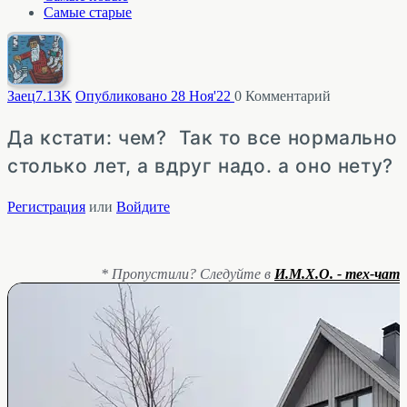
Самые старые
Заец
7.13K
Опубликовано 28 Ноя'22
0
Комментарий
Да кстати: чем? Так то все нормально
столько лет, а вдруг надо. а оно нету?
Регистрация
или
Войдите
* Пропустили? Следуйте в
И.М.Х.О. - тех-чат