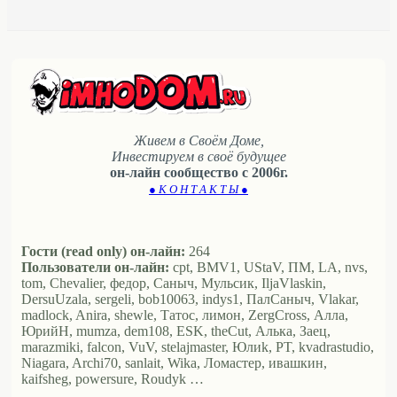
Живем в Своём Доме,
Инвестируем в своё будущее
он-лайн сообщество с 2006г.
● К О Н Т А К Т Ы ●
Гости (read only) он-лайн:
264
Пользователи он-лайн:
cpt, BMV1, UStaV, ПМ, LA, nvs,
tom, Chevalier, федор, Саныч, Мульсик, IljaVlaskin,
DersuUzala, sergeli, bob10063, indys1, ПалСаныч, Vlakar,
madlock, Anira, shewle, Татос, лимон, ZergCross, Алла,
ЮрийН, mumza, dem108, ESK, theCut, Алька, Заец,
marazmiki, falcon, VuV, stelajmaster, Юлиk, PT, kvadrastudio,
Niagara, Archi70, sanlait, Wika, Ломастер, ивашкин,
kaifsheg, powersure, Roudyk …