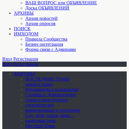
ВАШ ВОПРОС или ОБЪЯВЛЕНИЕ
Доска ОБЪЯВЛЕНИЙ
АРХИВЫ
Архив новостей
Архив опросов
ПОИСК
ИМХОДОМ
Правила Сообщества
Бизнес-интеграция
Форма связи с Админами
Вход
Регистрация
Вход
Регистрация
ФОРУМЫ
ПОСЛЕДНИЕ ТЕМЫ
земля и право
фундаменты и перекрытия
Стройка и Домовладение
стены и конструкции
электричество
коммуникации и отопление
Cад, двор, гараж, баня…
свободная тема
Местные Темы