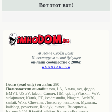
Вот этот вот!
Живем в Своём Доме,
Инвестируем в своё будущее
он-лайн сообщество с 2006г.
● К О Н Т А К Т Ы ●
Гости (read only) он-лайн:
280
Пользователи он-лайн:
tom, LA, Алька, nvs, федор,
BMV1, UStaV, falcon, Саныч, ПМ, cpt, IljaVlaskin, VuV,
stelajmaster, Юлиk, PT, kvadrastudio, Niagara, Archi70,
sanlait, Wika, Chevalier, Ломастер, ивашкин, Мульсик,
kaifsheg, powersure, Roudyk, лимон, Висариoн4,
Евгений223, ЮрийН, nikitap, КапитанКопипаст,