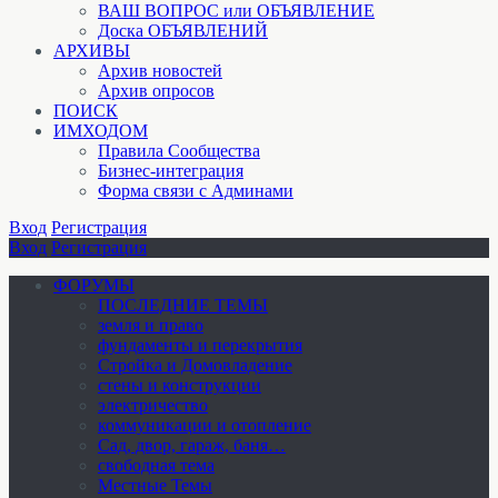
ВАШ ВОПРОС или ОБЪЯВЛЕНИЕ
Доска ОБЪЯВЛЕНИЙ
АРХИВЫ
Архив новостей
Архив опросов
ПОИСК
ИМХОДОМ
Правила Сообщества
Бизнес-интеграция
Форма связи с Админами
Вход
Регистрация
Вход
Регистрация
ФОРУМЫ
ПОСЛЕДНИЕ ТЕМЫ
земля и право
фундаменты и перекрытия
Стройка и Домовладение
стены и конструкции
электричество
коммуникации и отопление
Cад, двор, гараж, баня…
свободная тема
Местные Темы