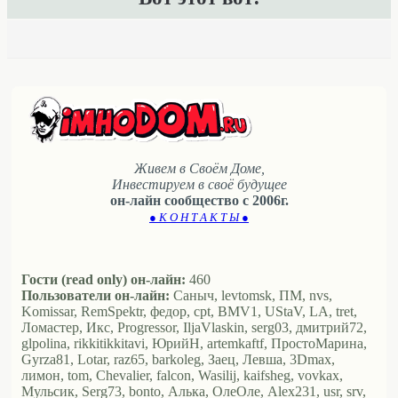
Живем в Своём Доме,
Инвестируем в своё будущее
он-лайн сообщество с 2006г.
● К О Н Т А К Т Ы ●
Гости (read only) он-лайн:
460
Пользователи он-лайн:
Саныч, levtomsk, ПМ, nvs,
Komissar, RemSpektr, федор, cpt, BMV1, UStaV, LA, tret,
Ломастер, Икс, Progressor, IljaVlaskin, serg03, дмитрий72,
glpolina, rikkitikkitavi, ЮрийН, artemkaftf, ПростоМарина,
Gyrza81, Lotar, raz65, barkoleg, Заец, Левша, 3Dmax,
лимон, tom, Chevalier, falcon, Wasilij, kaifsheg, vovkax,
Мульсик, Serg73, bonto, Алька, ОлеОле, Alex231, usr, srv,