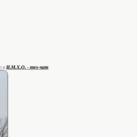
е в
И.М.Х.О. - тех-чат