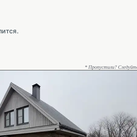
лится.
* Пропустили? Следуйт