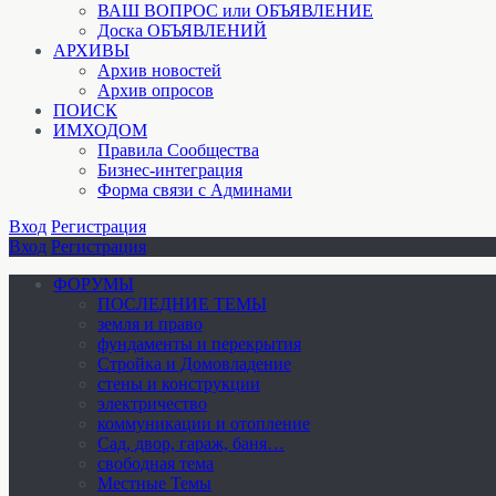
ВАШ ВОПРОС или ОБЪЯВЛЕНИЕ
Доска ОБЪЯВЛЕНИЙ
АРХИВЫ
Архив новостей
Архив опросов
ПОИСК
ИМХОДОМ
Правила Сообщества
Бизнес-интеграция
Форма связи с Админами
Вход
Регистрация
Вход
Регистрация
ФОРУМЫ
ПОСЛЕДНИЕ ТЕМЫ
земля и право
фундаменты и перекрытия
Стройка и Домовладение
стены и конструкции
электричество
коммуникации и отопление
Cад, двор, гараж, баня…
свободная тема
Местные Темы