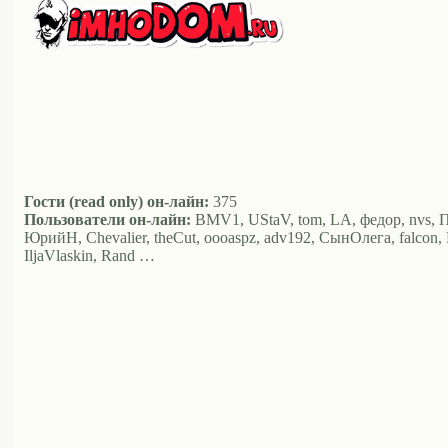
Гости (read only) он-лайн:
375
Пользователи он-лайн:
BMV1, UStaV, tom, LA, федор, nvs, ПМ,
ЮрийН, Chevalier, theCut, oooaspz, adv192, СынОлега, falcon, 
IljaVlaskin, Rand …