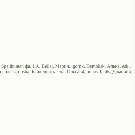
ellhunter, фа, LA, Bellar, Марич, igornk, Demolisk, Алька, eski,
с, олеся, dusha, Байкеризсклепа, Ольга54, popovd, nils, Домовой,