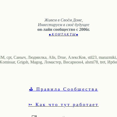
Живем в Своём Доме,
Инвестируем в своё будущее
он-лайн сообщество с 2006г.
● К О Н Т А К Т Ы ●
 cpt, Саныч, Людмилка, Alis, Drue, АлексКов, stil23, marazmiki, Sp
Komissar, Grigsh, Magog, Ломастер, Висариoн4, alsmi78, tret, Ирби
⛳ Правила Сообщества
➳ Как что тут работает