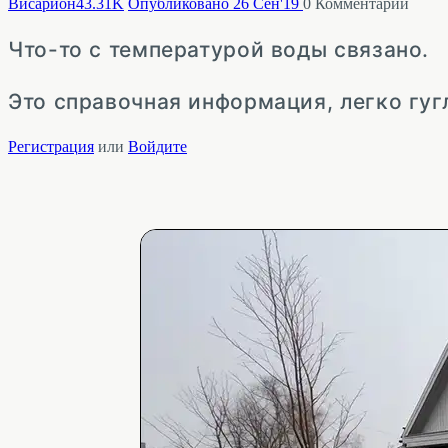
Висариoн4
3.31K
Опубликовано 26 Сен'19
0
Комментарий
Что-то с температурой воды связано.
Это справочная информация, легко гуг
Регистрация
или
Войдите