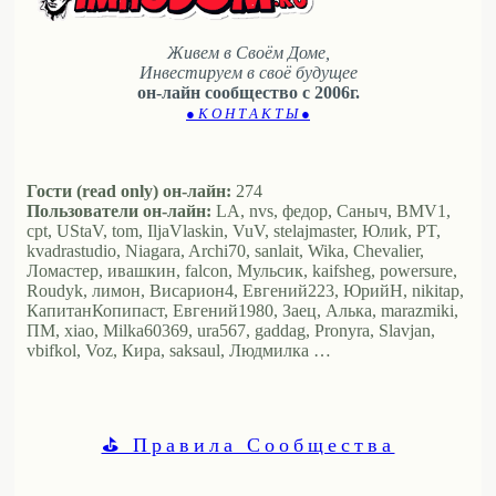
Живем в Своём Доме,
Инвестируем в своё будущее
он-лайн сообщество с 2006г.
● К О Н Т А К Т Ы ●
Гости (read only) он-лайн:
274
Пользователи он-лайн:
LA, nvs, федор, Саныч, BMV1,
cpt, UStaV, tom, IljaVlaskin, VuV, stelajmaster, Юлиk, PT,
kvadrastudio, Niagara, Archi70, sanlait, Wika, Chevalier,
Ломастер, ивашкин, falcon, Мульсик, kaifsheg, powersure,
Roudyk, лимон, Висариoн4, Евгений223, ЮрийН, nikitap,
КапитанКопипаст, Евгений1980, Заец, Алька, marazmiki,
ПМ, xiao, Milka60369, ura567, gaddag, Pronyra, Slavjan,
vbifkol, Voz, Кира, saksaul, Людмилка …
⛳ Правила Сообщества