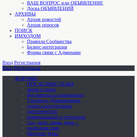
ВАШ ВОПРОС или ОБЪЯВЛЕНИЕ
Доска ОБЪЯВЛЕНИЙ
АРХИВЫ
Архив новостей
Архив опросов
ПОИСК
ИМХОДОМ
Правила Сообщества
Бизнес-интеграция
Форма связи с Админами
Вход
Регистрация
Вход
Регистрация
ФОРУМЫ
ПОСЛЕДНИЕ ТЕМЫ
земля и право
фундаменты и перекрытия
Стройка и Домовладение
стены и конструкции
электричество
коммуникации и отопление
Cад, двор, гараж, баня…
свободная тема
Местные Темы