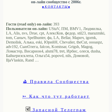
он-лайн сообщество с 2006г.
● К О Н Т А К Т Ы ●
Гости (read only) он-лайн:
393
Пользователи он-лайн:
UStaV, ПМ, BMV1, Людмилка,
LA, Alis, nvs, Drue, cpt, АлексКов, федор, stil23, marazmiki,
tom, Саныч, Spellhunter, фа, LA, Bellar, Марич, igornk,
Demolisk, Алька, eski, ЮрийН, Chevalier, theCut, oooaspz,
adv192, СынОлега, falcon, Komissar, Grigsh, Magog,
Ломастер, Висариoн4, alsmi78, tret, Ирбис, олеся, dusha,
Байкеризсклепа, Ольга54, popovd, nils, Домовой,
IljaVlaskin, Rand …
⛳ Правила Сообщества
➳ Как что тут работает
Запасной Телеграм