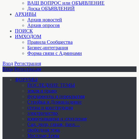
ВАШ ВОПРОС или ОБЪЯВЛЕНИЕ
Доска ОБЪЯВЛЕНИЙ
АРХИВЫ
Архив новостей
Архив опросов
ПОИСК
ИМХОДОМ
Правила Сообщества
Бизнес-интеграция
Форма связи с Админами
Вход
Регистрация
Вход
Регистрация
ФОРУМЫ
ПОСЛЕДНИЕ ТЕМЫ
земля и право
фундаменты и перекрытия
Стройка и Домовладение
стены и конструкции
электричество
коммуникации и отопление
Cад, двор, гараж, баня…
свободная тема
Местные Темы