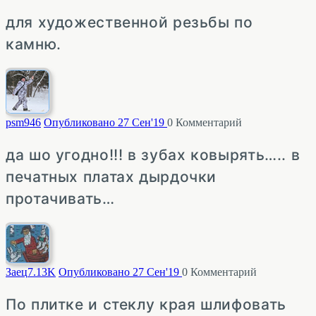
для художественной резьбы по
камню.
psm
946
Опубликовано 27 Сен'19
0
Комментарий
да шо угодно!!! в зубах ковырять….. в
печатных платах дырдочки
протачивать…
Заец
7.13K
Опубликовано 27 Сен'19
0
Комментарий
По плитке и стеклу края шлифовать