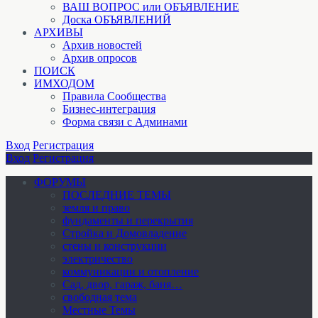
ВАШ ВОПРОС или ОБЪЯВЛЕНИЕ
Доска ОБЪЯВЛЕНИЙ
АРХИВЫ
Архив новостей
Архив опросов
ПОИСК
ИМХОДОМ
Правила Сообщества
Бизнес-интеграция
Форма связи с Админами
Вход
Регистрация
Вход
Регистрация
ФОРУМЫ
ПОСЛЕДНИЕ ТЕМЫ
земля и право
фундаменты и перекрытия
Стройка и Домовладение
стены и конструкции
электричество
коммуникации и отопление
Cад, двор, гараж, баня…
свободная тема
Местные Темы