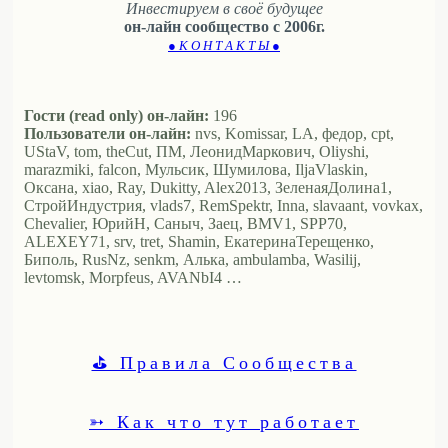
Инвестируем в своё будущее
он-лайн сообщество с 2006г.
● К О Н Т А К Т Ы ●
Гости (read only) он-лайн:
196
Пользователи он-лайн:
nvs, Komissar, LA, федор, cpt,
UStaV, tom, theCut, ПМ, ЛеонидМаркович, Oliyshi,
marazmiki, falcon, Мульсик, Шумилова, IljaVlaskin,
Оксана, xiao, Ray, Dukitty, Alex2013, ЗеленаяДолина1,
СтройИндустрия, vlads7, RemSpektr, Inna, slavaant, vovkax,
Chevalier, ЮрийН, Саныч, Заец, BMV1, SPP70,
ALEXEY71, srv, tret, Shamin, ЕкатеринаТерещенко,
Биполь, RusNz, senkm, Алька, ambulamba, Wasilij,
levtomsk, Morpfeus, AVANbI4 …
⛳ Правила Сообщества
➳ Как что тут работает