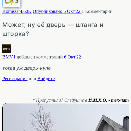
Komissar
4.60K
Опубликовано 5 Окт'22
1
Комментарий
Может, ну её дверь — штанга и
шторка?
BMV1
добавлен комментарий
6 Окт'22
тогда уж дверь-купе
Регистрация
или
Войдите
* Пропустили? Следуйте в
И.М.Х.О. - тех-чат