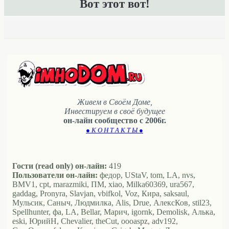
Вот этот вот!
Живем в Своём Доме,
Инвестируем в своё будущее
он-лайн сообщество с 2006г.
● К О Н Т А К Т Ы ●
Гости (read only) он-лайн:
419
Пользователи он-лайн:
федор, UStaV, tom, LA, nvs,
BMV1, cpt, marazmiki, ПМ, xiao, Milka60369, ura567,
gaddag, Pronyra, Slavjan, vbifkol, Voz, Кира, saksaul,
Мульсик, Саныч, Людмилка, Alis, Drue, АлексКов, stil23,
Spellhunter, фа, LA, Bellar, Марич, igornk, Demolisk, Алька,
eski, ЮрийН, Chevalier, theCut, oooaspz, adv192,