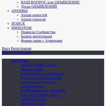
ВАШ ВОПРОС или ОБЪЯВЛЕНИЕ
Доска ОБЪЯВЛЕНИЙ
АРХИВЫ
Архив новостей
Архив опросов
ПОИСК
ИМХОДОМ
Правила Сообщества
Бизнес-интеграция
Форма связи с Админами
Вход
Регистрация
Вход
Регистрация
ФОРУМЫ
ПОСЛЕДНИЕ ТЕМЫ
земля и право
фундаменты и перекрытия
Стройка и Домовладение
стены и конструкции
электричество
коммуникации и отопление
Cад, двор, гараж, баня…
свободная тема
Местные Темы