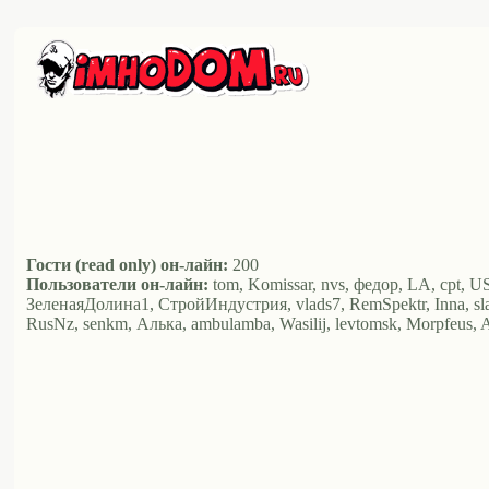
Гости (read only) он-лайн:
200
Пользователи он-лайн:
tom, Komissar, nvs, федор, LA, cpt, U
ЗеленаяДолина1, СтройИндустрия, vlads7, RemSpektr, Inna, sl
RusNz, senkm, Алька, ambulamba, Wasilij, levtomsk, Morpfeus