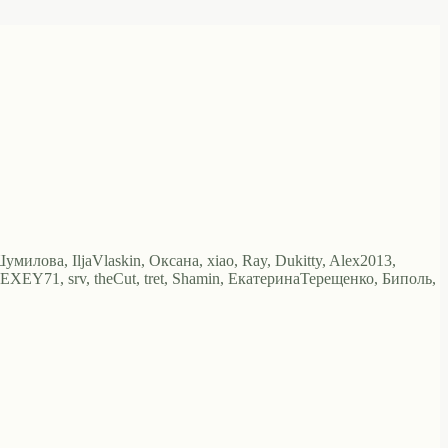
милова, IljaVlaskin, Оксана, xiao, Ray, Dukitty, Alex2013,
XEY71, srv, theCut, tret, Shamin, ЕкатеринаТерещенко, Биполь,