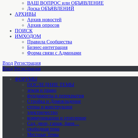
ВАШ ВОПРОС или ОБЪЯВЛЕНИЕ
Доска ОБЪЯВЛЕНИЙ
АРХИВЫ
Архив новостей
Архив опросов
ПОИСК
ИМХОДОМ
Правила Сообщества
Бизнес-интеграция
Форма связи с Админами
Вход
Регистрация
Вход
Регистрация
ФОРУМЫ
ПОСЛЕДНИЕ ТЕМЫ
земля и право
фундаменты и перекрытия
Стройка и Домовладение
стены и конструкции
электричество
коммуникации и отопление
Cад, двор, гараж, баня…
свободная тема
Местные Темы