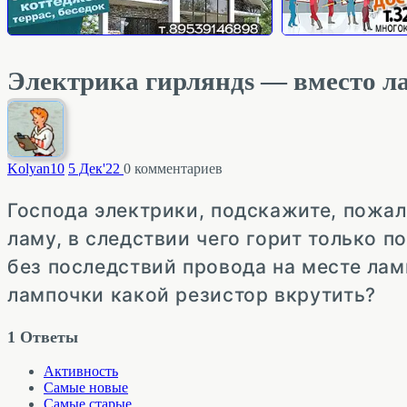
Электрика гирляндs — вместо л
Kolyan
10
5 Дек'22
0
комментариев
Господа электрики, подскажите, пожал
ламу, в следствии чего горит только 
без последствий провода на месте лам
лампочки какой резистор вкрутить?
1
Ответы
Активность
Самые новые
Самые старые