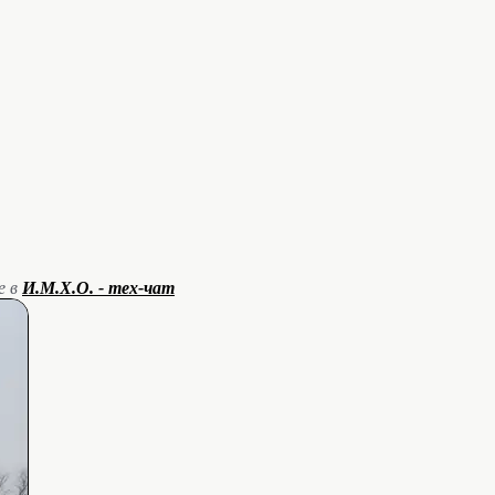
е в
И.М.Х.О. - тех-чат