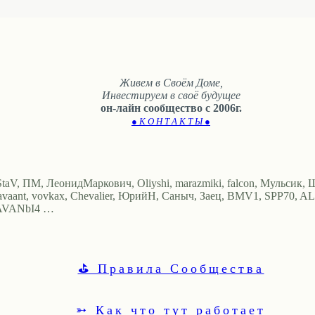
Живем в Своём Доме,
Инвестируем в своё будущее
он-лайн сообщество с 2006г.
● К О Н Т А К Т Ы ●
StaV, ПМ, ЛеонидМаркович, Oliyshi, marazmiki, falcon, Мульсик, Шу
avaant, vovkax, Chevalier, ЮрийН, Саныч, Заец, BMV1, SPP70, ALE
, AVANbI4 …
⛳ Правила Сообщества
➳ Как что тут работает