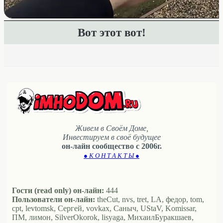
Вот этот вот!
Живем в Своём Доме,
Инвестируем в своё будущее
он-лайн сообщество с 2006г.
● К О Н Т А К Т Ы ●
Гости (read only) он-лайн:
444
Пользователи он-лайн:
theCut, nvs, tret, LA, федор, tom,
cpt, levtomsk, Сергей, vovkax, Саныч, UStaV, Komissar,
ПМ, лимон, SilverOkorok, lisyaga, МихаилБуракшаев,