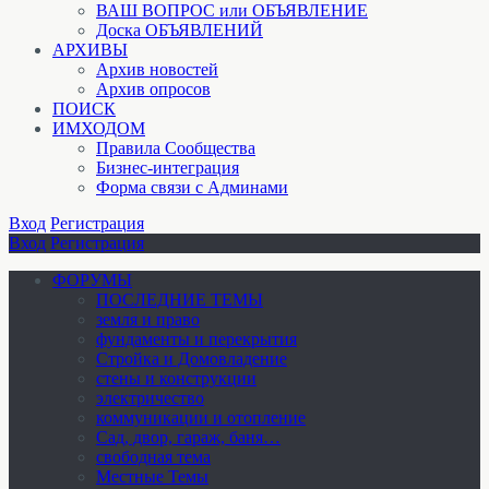
ВАШ ВОПРОС или ОБЪЯВЛЕНИЕ
Доска ОБЪЯВЛЕНИЙ
АРХИВЫ
Архив новостей
Архив опросов
ПОИСК
ИМХОДОМ
Правила Сообщества
Бизнес-интеграция
Форма связи с Админами
Вход
Регистрация
Вход
Регистрация
ФОРУМЫ
ПОСЛЕДНИЕ ТЕМЫ
земля и право
фундаменты и перекрытия
Стройка и Домовладение
стены и конструкции
электричество
коммуникации и отопление
Cад, двор, гараж, баня…
свободная тема
Местные Темы