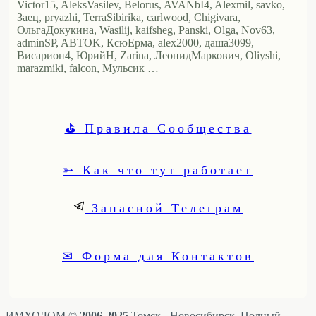
Victor15, AleksVasilev, Belorus, AVANbI4, Alexmil, savko,
Заец, pryazhi, TerraSibirika, carlwood, Chigivara,
ОльгаДокукина, Wasilij, kaifsheg, Panski, Olga, Nov63,
adminSP, ABTOK, КсюЕрма, alex2000, даша3099,
Висариoн4, ЮрийН, Zarina, ЛеонидМаркович, Oliyshi,
marazmiki, falcon, Мульсик …
⛳ Правила Сообщества
➳ Как что тут работает
Запасной Телеграм
✉ Форма для Контактов
ИМХОДОМ ©
2006-2025
Томск - Новосибирск. Полный