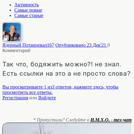
Активность
Самые новые
Самые старые
Ядерный Потанцевал
167
Опубликовано 23 Дек'21
0
Комментарий
Так что, бодяжить можно?! не знал.
Есть ссылки на это а не просто слова?
Вы просматриваете 1 из3 ответов, нажмите здесь, чтобы
просмотреть все ответы.
Регистрация
или
Войдите
* Пропустили? Следуйте в
И.М.Х.О. - тех-чат