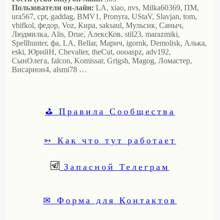
Пользователи он-лайн:
LA, xiao, nvs, Milka60369, ПМ,
ura567, cpt, gaddag, BMV1, Pronyra, UStaV, Slavjan, tom,
vbifkol, федор, Voz, Кира, saksaul, Мульсик, Саныч,
Людмилка, Alis, Drue, АлексКов, stil23, marazmiki,
Spellhunter, фа, LA, Bellar, Марич, igornk, Demolisk, Алька,
eski, ЮрийН, Chevalier, theCut, oooaspz, adv192,
СынОлега, falcon, Komissar, Grigsh, Magog, Ломастер,
Висариoн4, alsmi78 …
⛳ Правила Сообщества
➳ Как что тут работает
Запасной Телеграм
✉ Форма для Контактов