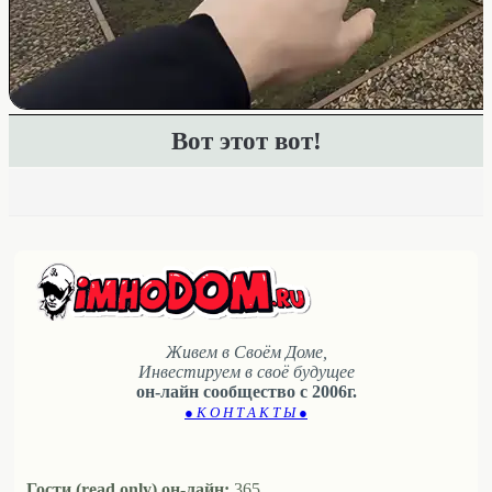
Вот этот вот!
Живем в Своём Доме,
Инвестируем в своё будущее
он-лайн сообщество с 2006г.
● К О Н Т А К Т Ы ●
Гости (read only) он-лайн:
365