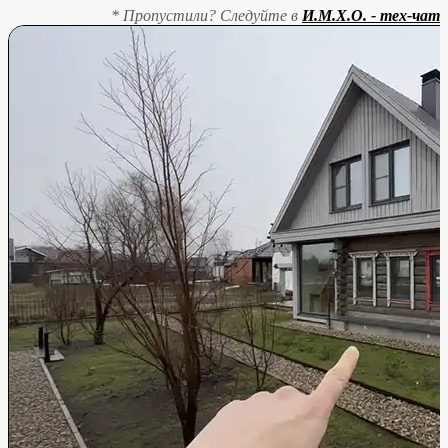
* Пропустили? Следуйте в
И.М.Х.О. - тех-чат