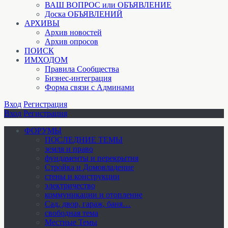
ВАШ ВОПРОС или ОБЪЯВЛЕНИЕ
Доска ОБЪЯВЛЕНИЙ
АРХИВЫ
Архив новостей
Архив опросов
ПОИСК
ИМХОДОМ
Правила Сообщества
Бизнес-интеграция
Форма связи с Админами
Вход
Регистрация
Вход
Регистрация
ФОРУМЫ
ПОСЛЕДНИЕ ТЕМЫ
земля и право
фундаменты и перекрытия
Стройка и Домовладение
стены и конструкции
электричество
коммуникации и отопление
Cад, двор, гараж, баня…
свободная тема
Местные Темы