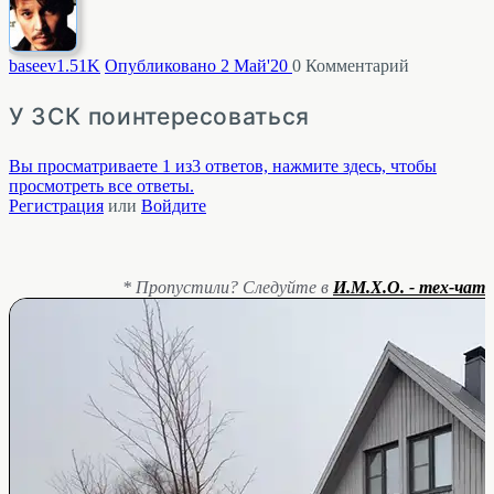
baseev
1.51K
Опубликовано 2 Май'20
0
Комментарий
У ЗСК поинтересоваться
Вы просматриваете 1 из3 ответов, нажмите здесь, чтобы
просмотреть все ответы.
Регистрация
или
Войдите
* Пропустили? Следуйте в
И.М.Х.О. - тех-чат