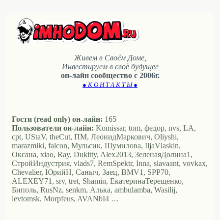
Живем в Своём Доме,
Инвестируем в своё будущее
он-лайн сообщество с 2006г.
● К О Н Т А К Т Ы ●
Гости (read only) он-лайн:
165
Пользователи он-лайн:
Komissar, tom, федор, nvs, LA,
cpt, UStaV, theCut, ПМ, ЛеонидМаркович, Oliyshi,
marazmiki, falcon, Мульсик, Шумилова, IljaVlaskin,
Оксана, xiao, Ray, Dukitty, Alex2013, ЗеленаяДолина1,
СтройИндустрия, vlads7, RemSpektr, Inna, slavaant, vovkax,
Chevalier, ЮрийН, Саныч, Заец, BMV1, SPP70,
ALEXEY71, srv, tret, Shamin, ЕкатеринаТерещенко,
Биполь, RusNz, senkm, Алька, ambulamba, Wasilij,
levtomsk, Morpfeus, AVANbI4 …