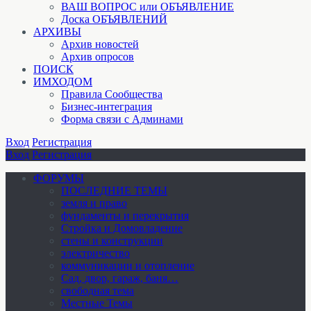
ВАШ ВОПРОС или ОБЪЯВЛЕНИЕ
Доска ОБЪЯВЛЕНИЙ
АРХИВЫ
Архив новостей
Архив опросов
ПОИСК
ИМХОДОМ
Правила Сообщества
Бизнес-интеграция
Форма связи с Админами
Вход
Регистрация
Вход
Регистрация
ФОРУМЫ
ПОСЛЕДНИЕ ТЕМЫ
земля и право
фундаменты и перекрытия
Стройка и Домовладение
стены и конструкции
электричество
коммуникации и отопление
Cад, двор, гараж, баня…
свободная тема
Местные Темы