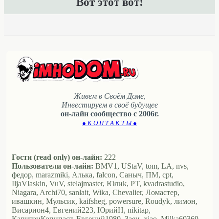
Вот этот вот!
Живем в Своём Доме,
Инвестируем в своё будущее
он-лайн сообщество с 2006г.
● К О Н Т А К Т Ы ●
Гости (read only) он-лайн:
222
Пользователи он-лайн:
BMV1, UStaV, tom, LA, nvs,
федор, marazmiki, Алька, falcon, Саныч, ПМ, cpt,
IljaVlaskin, VuV, stelajmaster, Юлиk, PT, kvadrastudio,
Niagara, Archi70, sanlait, Wika, Chevalier, Ломастер,
ивашкин, Мульсик, kaifsheg, powersure, Roudyk, лимон,
Висариoн4, Евгений223, ЮрийН, nikitap,
КапитанКопипаст, Евгений1980, Заец, xiao, Milka60369,