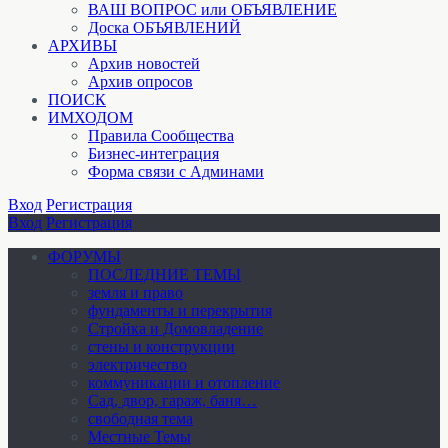
ВАШ ВОПРОС или ОБЪЯВЛЕНИЕ
Доска ОБЪЯВЛЕНИЙ
АРХИВЫ
Архив новостей
Архив опросов
ПОИСК
ИМХОДОМ
Правила Сообщества
Бизнес-интеграция
Форма связи с Админами
Вход
Регистрация
Вход
Регистрация
ФОРУМЫ
ПОСЛЕДНИЕ ТЕМЫ
земля и право
фундаменты и перекрытия
Стройка и Домовладение
стены и конструкции
электричество
коммуникации и отопление
Cад, двор, гараж, баня…
свободная тема
Местные Темы