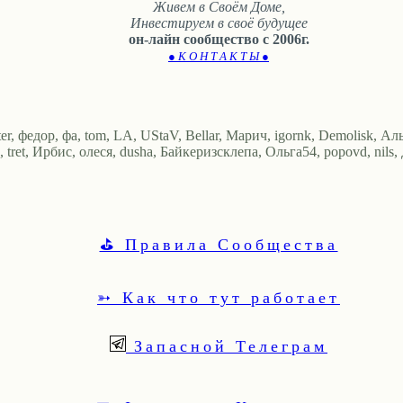
Живем в Своём Доме,
Инвестируем в своё будущее
он-лайн сообщество с 2006г.
● К О Н Т А К Т Ы ●
r, федор, фа, tom, LA, UStaV, Bellar, Марич, igornk, Demolisk, Ал
 tret, Ирбис, олеся, dusha, Байкеризсклепа, Ольга54, popovd, nils, 
⛳ Правила Сообщества
➳ Как что тут работает
Запасной Телеграм