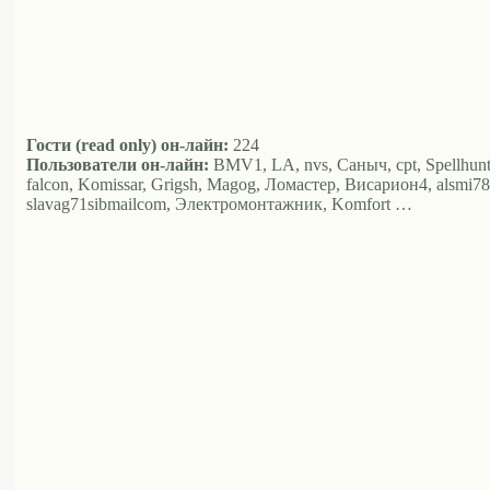
Гости (read only) он-лайн:
224
Пользователи он-лайн:
BMV1, LA, nvs, Саныч, cpt, Spellhunte
falcon, Komissar, Grigsh, Magog, Ломастер, Висариoн4, alsmi78,
slavag71sibmailcom, Электромонтажник, Komfort …