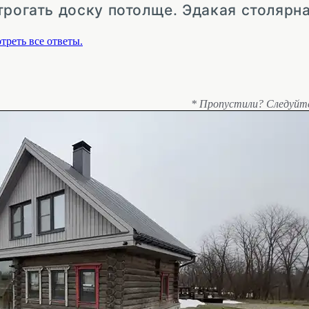
трогать доску потолще. Эдакая столярн
треть все ответы.
* Пропустили? Следуйт