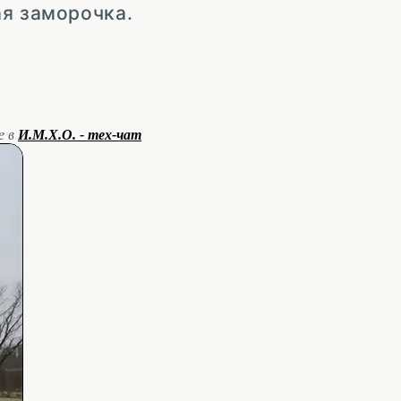
ая заморочка.
е в
И.М.Х.О. - тех-чат