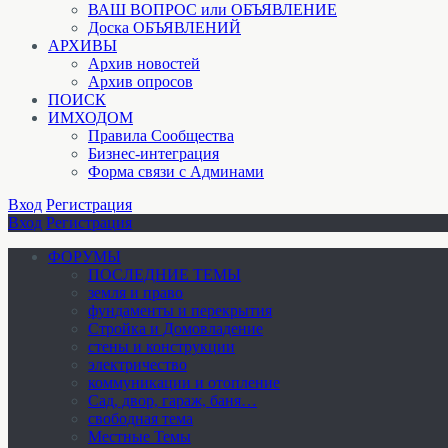
ВАШ ВОПРОС или ОБЪЯВЛЕНИЕ
Доска ОБЪЯВЛЕНИЙ
АРХИВЫ
Архив новостей
Архив опросов
ПОИСК
ИМХОДОМ
Правила Сообщества
Бизнес-интеграция
Форма связи с Админами
Вход
Регистрация
Вход
Регистрация
ФОРУМЫ
ПОСЛЕДНИЕ ТЕМЫ
земля и право
фундаменты и перекрытия
Стройка и Домовладение
стены и конструкции
электричество
коммуникации и отопление
Cад, двор, гараж, баня…
свободная тема
Местные Темы