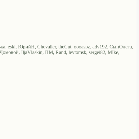
ька, eski, ЮрийН, Chevalier, theCut, oooaspz, adv192, СынОлега,
Домовой, IljaVlaskin, ПМ, Rand, levtomsk, sergei82, MIke,