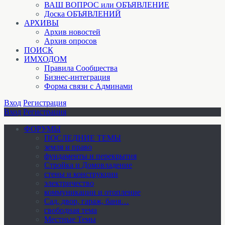
ВАШ ВОПРОС или ОБЪЯВЛЕНИЕ
Доска ОБЪЯВЛЕНИЙ
АРХИВЫ
Архив новостей
Архив опросов
ПОИСК
ИМХОДОМ
Правила Сообщества
Бизнес-интеграция
Форма связи с Админами
Вход
Регистрация
Вход
Регистрация
ФОРУМЫ
ПОСЛЕДНИЕ ТЕМЫ
земля и право
фундаменты и перекрытия
Стройка и Домовладение
стены и конструкции
электричество
коммуникации и отопление
Cад, двор, гараж, баня…
свободная тема
Местные Темы