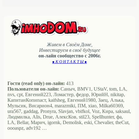
Живем в Своём Доме,
Инвестируем в своё будущее
он-лайн сообщество с 2006г.
● К О Н Т А К Т Ы ●
Гости (read only) он-лайн:
413
Пользователи он-лайн:
Саныч, BMV1, UStaV, tom, LA,
nvs, cpt, Евгений223, Ломастер, федор, ЮрийН, nikitap,
КапитанКопипаст, kaifsheg, Евгений1980, Заец, Алька,
Мульсик, Висариoн4, marazmiki, ПМ, xiao, Milka60369,
ura567, gaddag, Pronyra, Slavjan, vbifkol, Voz, Кира, saksaul,
Людмилка, Alis, Drue, АлексКов, stil23, Spellhunter, фа,
LA, Bellar, Марич, igornk, Demolisk, eski, Chevalier, theCut,
oooaspz, adv192 …