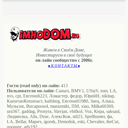
Живем в Своём Доме,
Инвестируем в своё будущее
он-лайн сообщество с 2006г.
● К О Н Т А К Т Ы ●
Гости (read only) он-лайн:
413
Пользователи он-лайн:
Саныч, BMV1, UStaV, tom, LA,
nvs, cpt, Евгений223, Ломастер, федор, ЮрийН, nikitap,
КапитанКопипаст, kaifsheg, Евгений1980, Заец, Алька,
Мульсик, Висариoн4, marazmiki, ПМ, xiao, Milka60369,
ura567, gaddag, Pronyra, Slavjan, vbifkol, Voz, Кира, saksaul,
Людмилка, Alis, Drue, АлексКов, stil23, Spellhunter, фа,
LA, Bellar, Марич, igornk, Demolisk, eski, Chevalier, theCut,
oooaspz, adv192 …