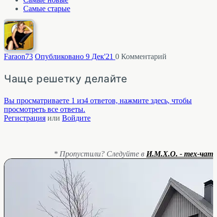
Самые старые
Faraon
73
Опубликовано 9 Дек'21
0
Комментарий
Чаще решетку делайте
Вы просматриваете 1 из4 ответов, нажмите здесь, чтобы
просмотреть все ответы.
Регистрация
или
Войдите
* Пропустили? Следуйте в
И.М.Х.О. - тех-чат