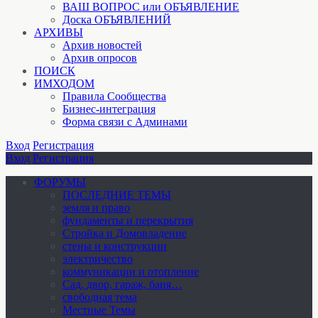
ВАШ ВОПРОС или ОБЪЯВЛЕНИЕ
Доска ОБЪЯВЛЕНИЙ
АРХИВЫ
Архив новостей
Архив опросов
ПОИСК
ИМХОДОМ
Правила Сообщества
Бизнес-интеграция
Форма связи с Админами
Вход
Регистрация
Вход
Регистрация
ФОРУМЫ
ПОСЛЕДНИЕ ТЕМЫ
земля и право
фундаменты и перекрытия
Стройка и Домовладение
стены и конструкции
электричество
коммуникации и отопление
Cад, двор, гараж, баня…
свободная тема
Местные Темы