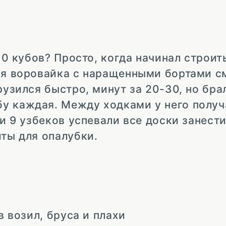
 10 кубов? Просто, когда начинал строит
ная воровайка с наращенными бортами с
рузился быстро, минут за 20-30, но бр
у каждая. Между ходками у него получ
ли 9 узбеков успевали все доски занести
иты для опалубки.
в возил, бруса и плахи