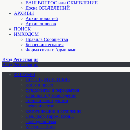
ВАШ ВОПРОС или ОБЪЯВЛЕНИЕ
Доска ОБЪЯВЛЕНИЙ
АРХИВЫ
Архив новостей
Архив опросов
ПОИСК
ИМХОДОМ
Правила Сообщества
Бизнес-интеграция
Форма связи с Админами
Вход
Регистрация
Вход
Регистрация
ФОРУМЫ
ПОСЛЕДНИЕ ТЕМЫ
земля и право
фундаменты и перекрытия
Стройка и Домовладение
стены и конструкции
электричество
коммуникации и отопление
Cад, двор, гараж, баня…
свободная тема
Местные Темы