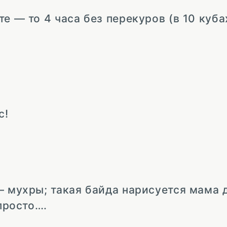
е — то 4 часа без перекуров (в 10 куба
с!
— мухры; такая байда нарисуется мама 
 просто….