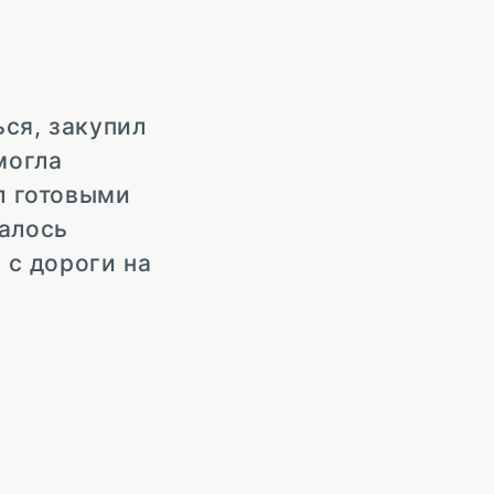
ься, закупил
могла
ал готовыми
алось
 с дороги на