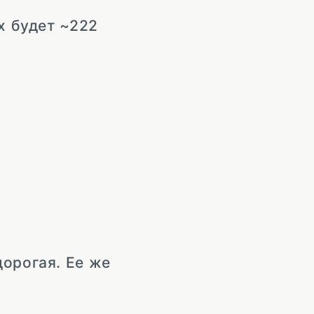
х будет ~222
дорогая. Ее же