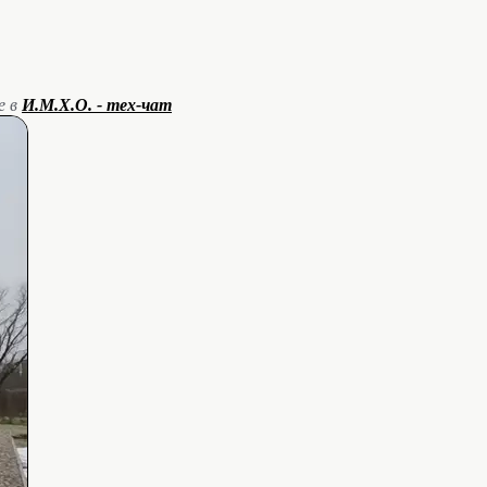
е в
И.М.Х.О. - тех-чат