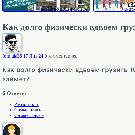
Как долго физически вдвоем груз
formula
36
17 Янв'24
0
комментариев
Как долго физически вдвоем грузить 1
займет?
6
Ответы
Активность
Самые новые
Самые старые