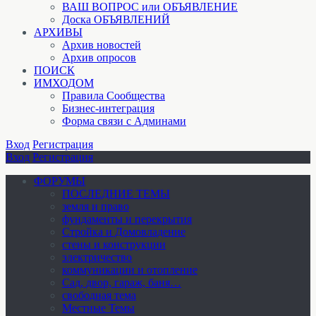
ВАШ ВОПРОС или ОБЪЯВЛЕНИЕ
Доска ОБЪЯВЛЕНИЙ
АРХИВЫ
Архив новостей
Архив опросов
ПОИСК
ИМХОДОМ
Правила Сообщества
Бизнес-интеграция
Форма связи с Админами
Вход
Регистрация
Вход
Регистрация
ФОРУМЫ
ПОСЛЕДНИЕ ТЕМЫ
земля и право
фундаменты и перекрытия
Стройка и Домовладение
стены и конструкции
электричество
коммуникации и отопление
Cад, двор, гараж, баня…
свободная тема
Местные Темы