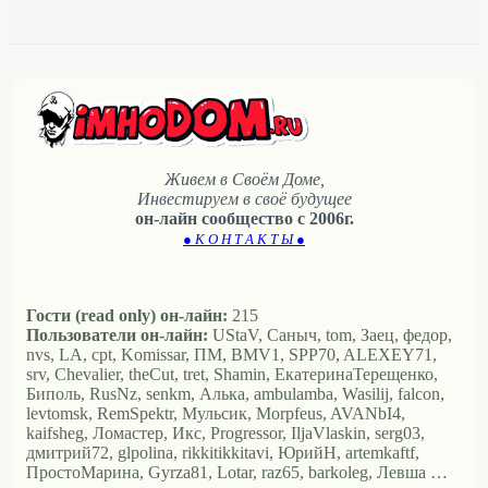
Живем в Своём Доме,
Инвестируем в своё будущее
он-лайн сообщество с 2006г.
● К О Н Т А К Т Ы ●
Гости (read only) он-лайн:
215
Пользователи он-лайн:
UStaV, Саныч, tom, Заец, федор,
nvs, LA, cpt, Komissar, ПМ, BMV1, SPP70, ALEXEY71,
srv, Chevalier, theCut, tret, Shamin, ЕкатеринаТерещенко,
Биполь, RusNz, senkm, Алька, ambulamba, Wasilij, falcon,
levtomsk, RemSpektr, Мульсик, Morpfeus, AVANbI4,
kaifsheg, Ломастер, Икс, Progressor, IljaVlaskin, serg03,
дмитрий72, glpolina, rikkitikkitavi, ЮрийН, artemkaftf,
ПростоМарина, Gyrza81, Lotar, raz65, barkoleg, Левша …