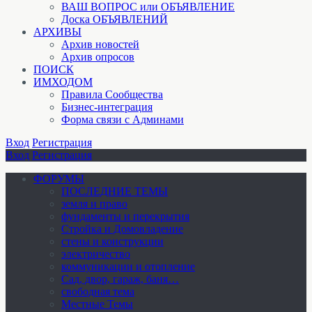
ВАШ ВОПРОС или ОБЪЯВЛЕНИЕ
Доска ОБЪЯВЛЕНИЙ
АРХИВЫ
Архив новостей
Архив опросов
ПОИСК
ИМХОДОМ
Правила Сообщества
Бизнес-интеграция
Форма связи с Админами
Вход
Регистрация
Вход
Регистрация
ФОРУМЫ
ПОСЛЕДНИЕ ТЕМЫ
земля и право
фундаменты и перекрытия
Стройка и Домовладение
стены и конструкции
электричество
коммуникации и отопление
Cад, двор, гараж, баня…
свободная тема
Местные Темы