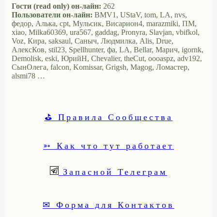
Гости (read only) он-лайн:
262
Пользователи он-лайн:
BMV1, UStaV, tom, LA, nvs,
федор, Алька, cpt, Мульсик, Висариoн4, marazmiki, ПМ,
xiao, Milka60369, ura567, gaddag, Pronyra, Slavjan, vbifkol,
Voz, Кира, saksaul, Саныч, Людмилка, Alis, Drue,
АлексКов, stil23, Spellhunter, фа, LA, Bellar, Марич, igornk,
Demolisk, eski, ЮрийН, Chevalier, theCut, oooaspz, adv192,
СынОлега, falcon, Komissar, Grigsh, Magog, Ломастер,
alsmi78 …
⛳ Правила Сообщества
➳ Как что тут работает
Запасной Телеграм
✉ Форма для Контактов