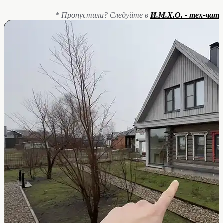
* Пропустили? Следуйте в
И.М.Х.О. - тех-чат