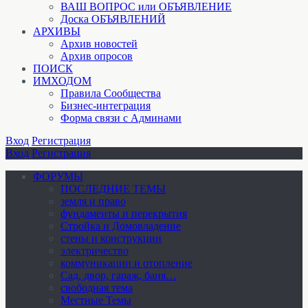
ВАШ ВОПРОС или ОБЪЯВЛЕНИЕ
Доска ОБЪЯВЛЕНИЙ
АРХИВЫ
Архив новостей
Архив опросов
ПОИСК
ИМХОДОМ
Правила Сообщества
Бизнес-интеграция
Форма связи с Админами
Вход
Регистрация
Вход
Регистрация
ФОРУМЫ
ПОСЛЕДНИЕ ТЕМЫ
земля и право
фундаменты и перекрытия
Стройка и Домовладение
стены и конструкции
электричество
коммуникации и отопление
Cад, двор, гараж, баня…
свободная тема
Местные Темы