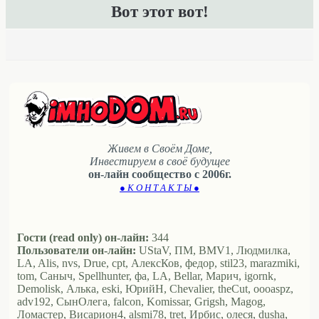
Вот этот вот!
Живем в Своём Доме,
Инвестируем в своё будущее
он-лайн сообщество с 2006г.
● К О Н Т А К Т Ы ●
Гости (read only) он-лайн:
344
Пользователи он-лайн:
UStaV, ПМ, BMV1, Людмилка,
LA, Alis, nvs, Drue, cpt, АлексКов, федор, stil23, marazmiki,
tom, Саныч, Spellhunter, фа, LA, Bellar, Марич, igornk,
Demolisk, Алька, eski, ЮрийН, Chevalier, theCut, oooaspz,
adv192, СынОлега, falcon, Komissar, Grigsh, Magog,
Ломастер, Висариoн4, alsmi78, tret, Ирбис, олеся, dusha,