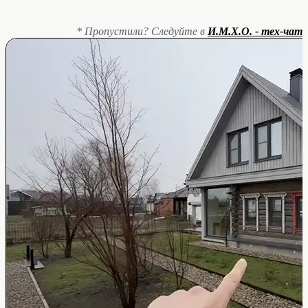
* Пропустили? Следуйте в
И.М.Х.О. - тех-чат