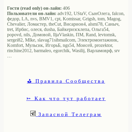
Гости (read only) он-лайн:
406
Пользователи он-лайн:
adv192, UStaV, СынОлега, falcon,
федор, LA, nvs, BMV1, cpt, Komissar, Grigsh, tom, Magog,
Chevalier, Ломастер, theCut, Висариoн4, alsmi78, Саныч,
tret, Ирбис, олеся, dusha, Байкеризсклепа, Ольга54,
popovd, nils, Домовой, IljaVlaskin, ПМ, Rand, levtomsk,
sergei82, MIke, slavag71sibmailcom, Электромонтажник,
Komfort, Мульсик, ИгорьБ, ngs54, Моисей, prozektor,
rinchine2012, barmaleo, egorchik, Wasilij, Варламоврф, srv
…
⛳ Правила Сообщества
➳ Как что тут работает
Запасной Телеграм