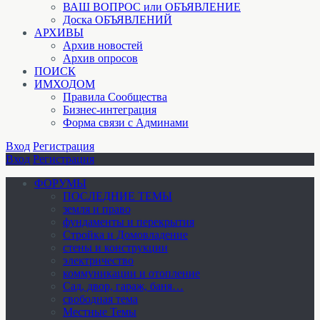
ВАШ ВОПРОС или ОБЪЯВЛЕНИЕ
Доска ОБЪЯВЛЕНИЙ
АРХИВЫ
Архив новостей
Архив опросов
ПОИСК
ИМХОДОМ
Правила Сообщества
Бизнес-интеграция
Форма связи с Админами
Вход
Регистрация
Вход
Регистрация
ФОРУМЫ
ПОСЛЕДНИЕ ТЕМЫ
земля и право
фундаменты и перекрытия
Стройка и Домовладение
стены и конструкции
электричество
коммуникации и отопление
Cад, двор, гараж, баня…
свободная тема
Местные Темы