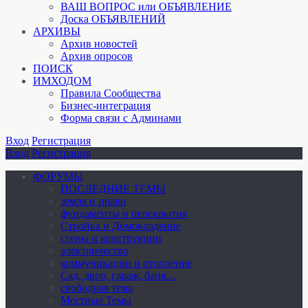
ВАШ ВОПРОС или ОБЪЯВЛЕНИЕ
Доска ОБЪЯВЛЕНИЙ
АРХИВЫ
Архив новостей
Архив опросов
ПОИСК
ИМХОДОМ
Правила Сообщества
Бизнес-интеграция
Форма связи с Админами
Вход
Регистрация
Вход
Регистрация
ФОРУМЫ
ПОСЛЕДНИЕ ТЕМЫ
земля и право
фундаменты и перекрытия
Стройка и Домовладение
стены и конструкции
электричество
коммуникации и отопление
Cад, двор, гараж, баня…
свободная тема
Местные Темы