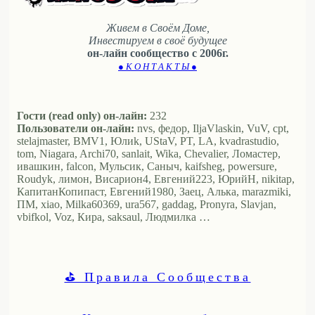
Живем в Своём Доме,
Инвестируем в своё будущее
он-лайн сообщество с 2006г.
● К О Н Т А К Т Ы ●
Гости (read only) он-лайн:
232
Пользователи он-лайн:
nvs, федор, IljaVlaskin, VuV, cpt,
stelajmaster, BMV1, Юлиk, UStaV, PT, LA, kvadrastudio,
tom, Niagara, Archi70, sanlait, Wika, Chevalier, Ломастер,
ивашкин, falcon, Мульсик, Саныч, kaifsheg, powersure,
Roudyk, лимон, Висариoн4, Евгений223, ЮрийН, nikitap,
КапитанКопипаст, Евгений1980, Заец, Алька, marazmiki,
ПМ, xiao, Milka60369, ura567, gaddag, Pronyra, Slavjan,
vbifkol, Voz, Кира, saksaul, Людмилка …
⛳ Правила Сообщества