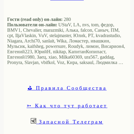
Гости (read only) он-лайн:
280
Пользователи он-лайн:
UStaV, LA, nvs, tom, федор,
BMV1, Chevalier, marazmiki, Алька, falcon, Саныч, ПМ,
cpt, IljaVlaskin, VuV, stelajmaster, Юлиk, PT, kvadrastudio,
Niagara, Archi70, sanlait, Wika, Ломастер, ивашкин,
Мульсик, kaifsheg, powersure, Roudyk, лимон, Висариoн4,
Евгений223, ЮрийН, nikitap, КапитанКопипаст,
Евгений1980, Заец, xiao, Milka60369, ura567, gaddag,
Pronyra, Slavjan, vbifkol, Voz, Кира, saksaul, Людмилка …
⛳ Правила Сообщества
➳ Как что тут работает
Запасной Телеграм