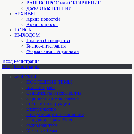
ВАШ ВОПРОС или ОБЪЯВЛЕНИЕ
Доска ОБЪЯВЛЕНИЙ
АРХИВЫ
Архив новостей
Архив опросов
ПОИСК
ИМХОДОМ
Правила Сообщества
Бизнес-интеграция
Форма связи с Админами
Вход
Регистрация
Вход
Регистрация
ФОРУМЫ
ПОСЛЕДНИЕ ТЕМЫ
земля и право
фундаменты и перекрытия
Стройка и Домовладение
стены и конструкции
электричество
коммуникации и отопление
Cад, двор, гараж, баня…
свободная тема
Местные Темы