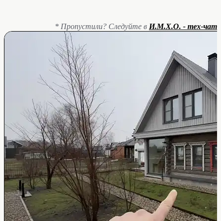
* Пропустили? Следуйте в
И.М.Х.О. - тех-чат