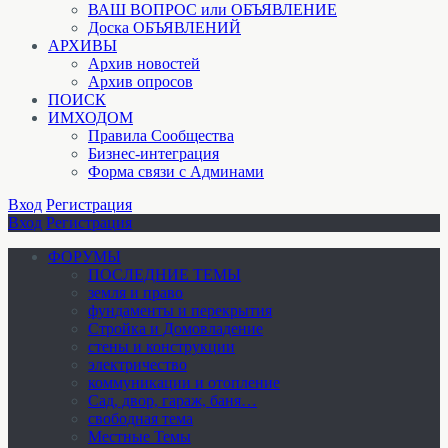
ВАШ ВОПРОС или ОБЪЯВЛЕНИЕ
Доска ОБЪЯВЛЕНИЙ
АРХИВЫ
Архив новостей
Архив опросов
ПОИСК
ИМХОДОМ
Правила Сообщества
Бизнес-интеграция
Форма связи с Админами
Вход
Регистрация
Вход
Регистрация
ФОРУМЫ
ПОСЛЕДНИЕ ТЕМЫ
земля и право
фундаменты и перекрытия
Стройка и Домовладение
стены и конструкции
электричество
коммуникации и отопление
Cад, двор, гараж, баня…
свободная тема
Местные Темы