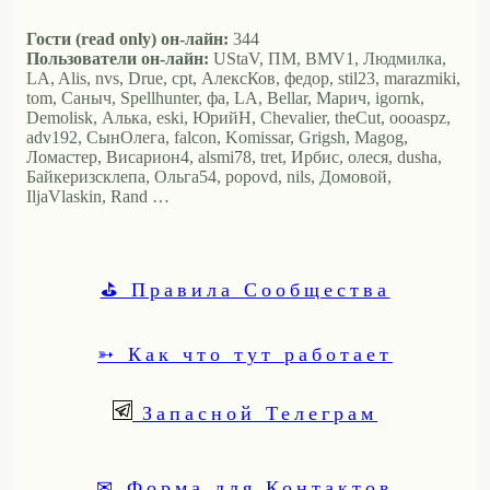
Гости (read only) он-лайн:
344
Пользователи он-лайн:
UStaV, ПМ, BMV1, Людмилка,
LA, Alis, nvs, Drue, cpt, АлексКов, федор, stil23, marazmiki,
tom, Саныч, Spellhunter, фа, LA, Bellar, Марич, igornk,
Demolisk, Алька, eski, ЮрийН, Chevalier, theCut, oooaspz,
adv192, СынОлега, falcon, Komissar, Grigsh, Magog,
Ломастер, Висариoн4, alsmi78, tret, Ирбис, олеся, dusha,
Байкеризсклепа, Ольга54, popovd, nils, Домовой,
IljaVlaskin, Rand …
⛳ Правила Сообщества
➳ Как что тут работает
Запасной Телеграм
✉ Форма для Контактов