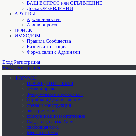
ВАШ ВОПРОС или ОБЪЯВЛЕНИЕ
Доска ОБЪЯВЛЕНИЙ
АРХИВЫ
Архив новостей
Архив опросов
ПОИСК
ИМХОДОМ
Правила Сообщества
Бизнес-интеграция
Форма связи с Админами
Вход
Регистрация
Вход
Регистрация
ФОРУМЫ
ПОСЛЕДНИЕ ТЕМЫ
земля и право
фундаменты и перекрытия
Стройка и Домовладение
стены и конструкции
электричество
коммуникации и отопление
Cад, двор, гараж, баня…
свободная тема
Местные Темы