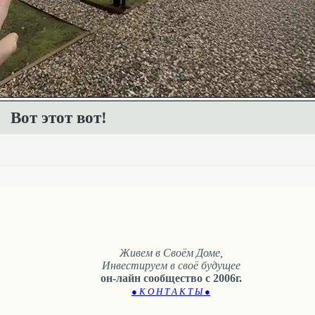
Вот этот вот!
Живем в Своём Доме,
Инвестируем в своё будущее
он-лайн сообщество с 2006г.
● К О Н Т А К Т Ы ●