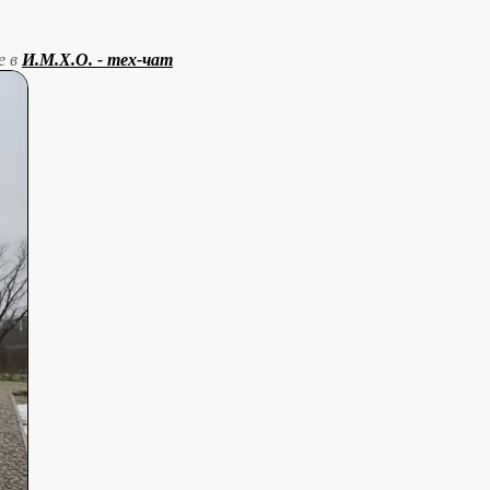
е в
И.М.Х.О. - тех-чат