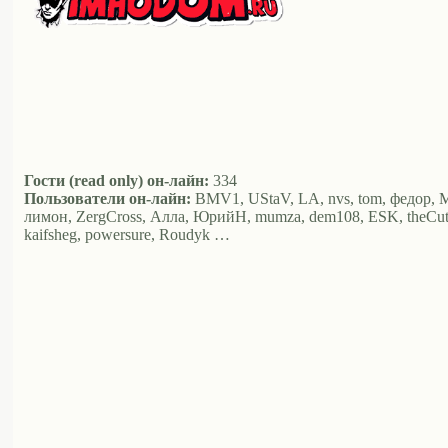
Гости (read only) он-лайн:
334
Пользователи он-лайн:
BMV1, UStaV, LA, nvs, tom, федор, Мул
лимон, ZergCross, Алла, ЮрийН, mumza, dem108, ESK, theCut, Ал
kaifsheg, powersure, Roudyk …