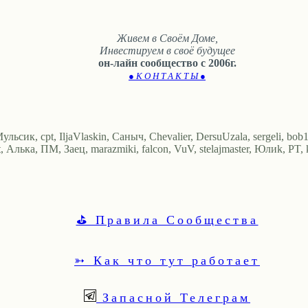
Живем в Своём Доме,
Инвестируем в своё будущее
он-лайн сообщество с 2006г.
● К О Н Т А К Т Ы ●
ьсик, cpt, IljaVlaskin, Саныч, Chevalier, DersuUzala, sergeli, bob
ька, ПМ, Заец, marazmiki, falcon, VuV, stelajmaster, Юлиk, PT, kv
⛳ Правила Сообщества
➳ Как что тут работает
Запасной Телеграм