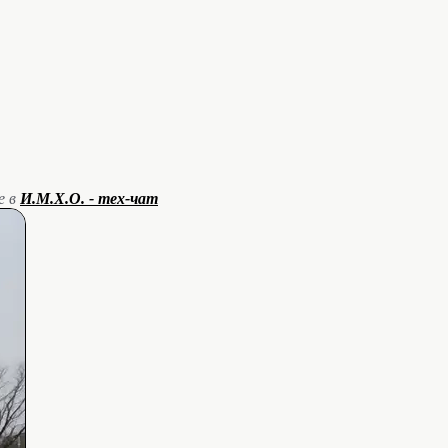
е в
И.М.Х.О. - тех-чат