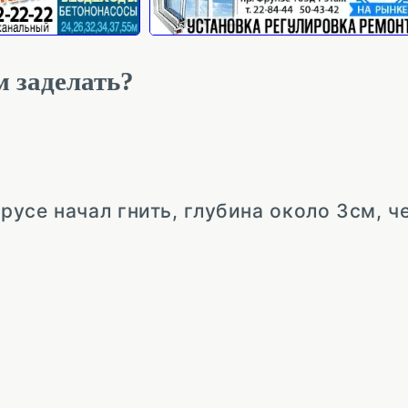
м заделать?
брусе начал гнить, глубина около 3см, ч