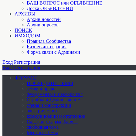
ВАШ ВОПРОС или ОБЪЯВЛЕНИЕ
Доска ОБЪЯВЛЕНИЙ
АРХИВЫ
Архив новостей
Архив опросов
ПОИСК
ИМХОДОМ
Правила Сообщества
Бизнес-интеграция
Форма связи с Админами
Вход
Регистрация
Вход
Регистрация
ФОРУМЫ
ПОСЛЕДНИЕ ТЕМЫ
земля и право
фундаменты и перекрытия
Стройка и Домовладение
стены и конструкции
электричество
коммуникации и отопление
Cад, двор, гараж, баня…
свободная тема
Местные Темы