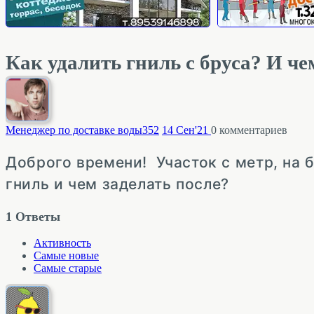
Как удалить гниль с бруса? И че
Менеджер по доставке воды
352
14 Сен'21
0
комментариев
Доброго времени!
Участок с метр, на 
гниль и чем заделать после?
1
Ответы
Активность
Самые новые
Самые старые