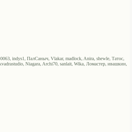
10063, indys1, ПалСаныч, Vlakar, madlock, Anira, shewle, Татос,
adrastudio, Niagara, Archi70, sanlait, Wika, Ломастер, ивашкин,