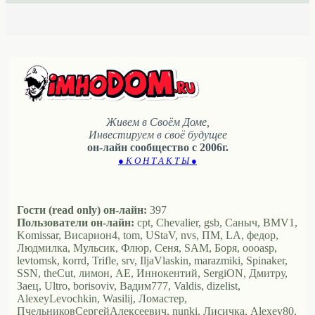
Живем в Своём Доме,
Инвестируем в своё будущее
он-лайн сообщество с 2006г.
● К О Н Т А К Т Ы ●
Гости (read only) он-лайн:
397
Пользователи он-лайн:
cpt, Chevalier, gsb, Саныч, BMV1,
Komissar, Висариoн4, tom, UStaV, nvs, ПМ, LA, федор,
Людмилка, Мульсик, Флюр, Сеня, SAM, Боря, oooasp,
levtomsk, korrd, Trifle, srv, IljaVlaskin, marazmiki, Spinaker,
SSN, theCut, лимон, АЕ, Иннокентий, SergiON, Дмитру,
Заец, Ultro, borisoviv, Вадим777, Valdis, dizelist,
AlexeyLevochkin, Wasilij, Ломастер,
ПчельниковСергейАлексеевич, nunki, Лисичка, Alexey80,