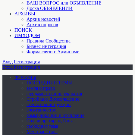
ВАШ ВОПРОС или ОБЪЯВЛЕНИЕ
Доска ОБЪЯВЛЕНИЙ
АРХИВЫ
Архив новостей
Архив опросов
ПОИСК
ИМХОДОМ
Правила Сообщества
Бизнес-интеграция
Форма связи с Админами
Вход
Регистрация
Вход
Регистрация
ФОРУМЫ
ПОСЛЕДНИЕ ТЕМЫ
земля и право
фундаменты и перекрытия
Стройка и Домовладение
стены и конструкции
электричество
коммуникации и отопление
Cад, двор, гараж, баня…
свободная тема
Местные Темы