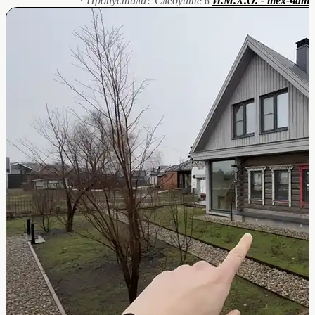
* Пропустили? Следуйте в
И.М.Х.О. - тех-чат