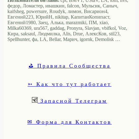
Пользователи он-лайн:
cpt, BMV1, UStaV, LA, tom, nvs,
федор, Ломастер, ивашкин, falcon, Мульсик, Саныч,
kaifsheg, powersure, Roudyk, лимон, Висариoн4,
Евгений223, ЮрийН, nikitap, КапитанКопипаст,
Евгений1980, Заец, Алька, marazmiki, ПМ, xiao,
Milka60369, ura567, gaddag, Pronyra, Slavjan, vbifkol, Voz,
Кира, saksaul, Людмилка, Alis, Drue, АлексКов, stil23,
Spellhunter, фа, LA, Bellar, Марич, igornk, Demolisk …
⛳ Правила Сообщества
➳ Как что тут работает
Запасной Телеграм
✉ Форма для Контактов