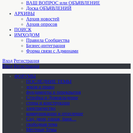
ВАШ ВОПРОС или ОБЪЯВЛЕНИЕ
Доска ОБЪЯВЛЕНИЙ
АРХИВЫ
Архив новостей
Архив опросов
ПОИСК
ИМХОДОМ
Правила Сообщества
Бизнес-интеграция
Форма связи с Админами
Вход
Регистрация
Вход
Регистрация
ФОРУМЫ
ПОСЛЕДНИЕ ТЕМЫ
земля и право
фундаменты и перекрытия
Стройка и Домовладение
стены и конструкции
электричество
коммуникации и отопление
Cад, двор, гараж, баня…
свободная тема
Местные Темы