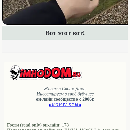
Вот этот вот!
Живем в Своём Доме,
Инвестируем в своё будущее
он-лайн сообщество с 2006г.
● К О Н Т А К Т Ы ●
Гости (read only) он-лайн:
178