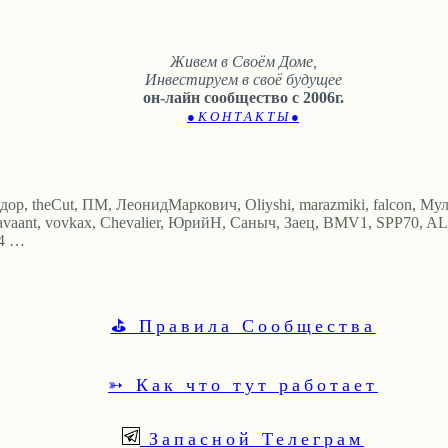
Живем в Своём Доме,
Инвестируем в своё будущее
он-лайн сообщество с 2006г.
● К О Н Т А К Т Ы ●
едор, theCut, ПМ, ЛеонидМаркович, Oliyshi, marazmiki, falcon, Мул
lavaant, vovkax, Chevalier, ЮрийН, Саныч, Заец, BMV1, SPP70, AL
I4 …
⛳ Правила Сообщества
➳ Как что тут работает
Запасной Телеграм