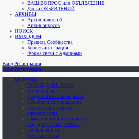
ВАШ ВОПРОС или ОБЪЯВЛЕНИЕ
Доска ОБЪЯВЛЕНИЙ
АРХИВЫ
Архив новостей
Архив опросов
ПОИСК
ИМХОДОМ
Правила Сообщества
Бизнес-интеграция
Форма связи с Админами
Вход
Регистрация
Вход
Регистрация
ФОРУМЫ
ПОСЛЕДНИЕ ТЕМЫ
земля и право
фундаменты и перекрытия
Стройка и Домовладение
стены и конструкции
электричество
коммуникации и отопление
Cад, двор, гараж, баня…
свободная тема
Местные Темы