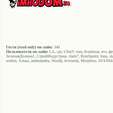
Гости (read only) он-лайн:
340
Пользователи он-лайн:
LA, cpt, UStaV, tom, Komissar, nvs, ф
ЗеленаяДолина1, СтройИндустрия, vlads7, RemSpektr, Inna, s
senkm, Алька, ambulamba, Wasilij, levtomsk, Morpfeus, AVANb