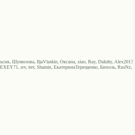
ьсик, Шумилова, IljaVlaskin, Оксана, xiao, Ray, Dukitty, Alex2013,
EXEY71, srv, tret, Shamin, ЕкатеринаТерещенко, Биполь, RusNz,