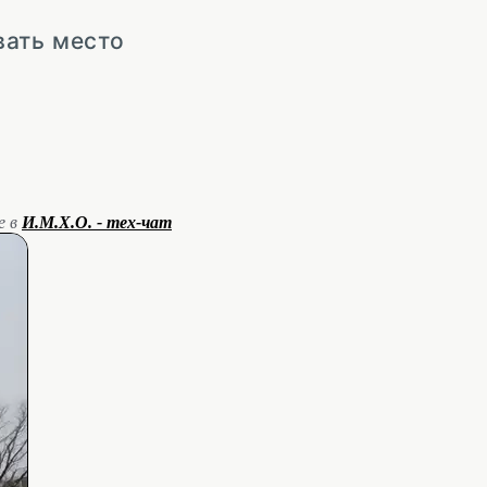
вать место
е в
И.М.Х.О. - тех-чат