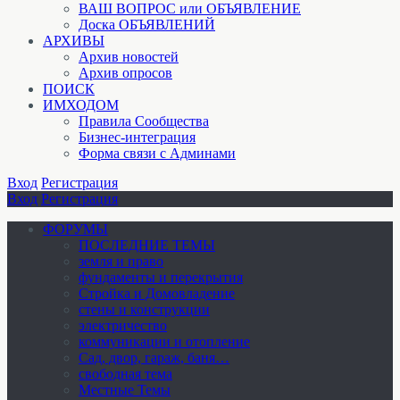
ВАШ ВОПРОС или ОБЪЯВЛЕНИЕ
Доска ОБЪЯВЛЕНИЙ
АРХИВЫ
Архив новостей
Архив опросов
ПОИСК
ИМХОДОМ
Правила Сообщества
Бизнес-интеграция
Форма связи с Админами
Вход
Регистрация
Вход
Регистрация
ФОРУМЫ
ПОСЛЕДНИЕ ТЕМЫ
земля и право
фундаменты и перекрытия
Стройка и Домовладение
стены и конструкции
электричество
коммуникации и отопление
Cад, двор, гараж, баня…
свободная тема
Местные Темы