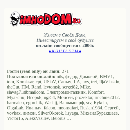
Живем в Своём Доме,
Инвестируем в своё будущее
он-лайн сообщество с 2006г.
● К О Н Т А К Т Ы ●
Гости (read only) он-лайн:
271
Пользователи он-лайн:
nils, федор, Домовой, BMV1,
tom, Komissar, cpt, UStaV, Саныч, LA, nvs, tret, IljaVlaskin,
theCut, ПМ, Rand, levtomsk, sergei82, MIke,
slavag71sibmailcom, Электромонтажник, Komfort,
Мульсик, ИгорьБ, ngs54, Моисей, prozektor, rinchine2012,
barmaleo, egorchik, Wasilij, Варламоврф, srv, Rykein,
OlgaLab, Иваныч, falcon, moonsafari, Ruslan1984, Сергей,
vovkax, лимон, SilverOkorok, lisyaga, МихаилБуракшаев,
Victor15, AleksVasilev, Belorus …