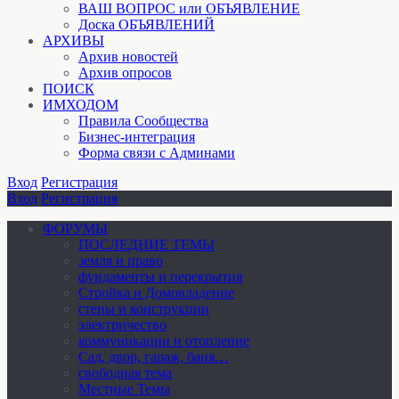
ВАШ ВОПРОС или ОБЪЯВЛЕНИЕ
Доска ОБЪЯВЛЕНИЙ
АРХИВЫ
Архив новостей
Архив опросов
ПОИСК
ИМХОДОМ
Правила Сообщества
Бизнес-интеграция
Форма связи с Админами
Вход
Регистрация
Вход
Регистрация
ФОРУМЫ
ПОСЛЕДНИЕ ТЕМЫ
земля и право
фундаменты и перекрытия
Стройка и Домовладение
стены и конструкции
электричество
коммуникации и отопление
Cад, двор, гараж, баня…
свободная тема
Местные Темы