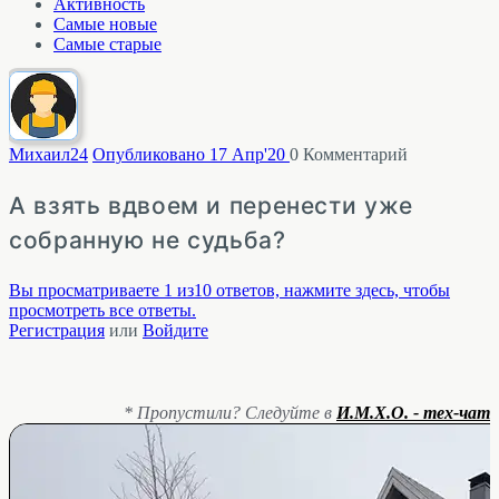
Активность
Самые новые
Самые старые
Михаил
24
Опубликовано 17 Апр'20
0
Комментарий
А взять вдвоем и перенести уже
собранную не судьба?
Вы просматриваете 1 из10 ответов, нажмите здесь, чтобы
просмотреть все ответы.
Регистрация
или
Войдите
* Пропустили? Следуйте в
И.М.Х.О. - тех-чат