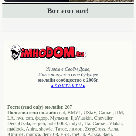
Вот этот вот!
Живем в Своём Доме,
Инвестируем в своё будущее
он-лайн сообщество с 2006г.
● К О Н Т А К Т Ы ●
Гости (read only) он-лайн:
267
Пользователи он-лайн:
cpt, BMV1, UStaV, Саныч, ПМ,
LA, nvs, tom, федор, Мульсик, IljaVlaskin, Chevalier,
DersuUzala, sergeli, bob10063, indys1, ПалСаныч, Vlakar,
madlock, Anira, shewle, Татос, лимон, ZergCross, Алла,
ЮрийН, mumza, dem108, ESK, theCut, Алька, Заец,