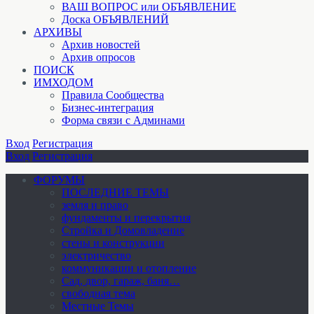
ВАШ ВОПРОС или ОБЪЯВЛЕНИЕ
Доска ОБЪЯВЛЕНИЙ
АРХИВЫ
Архив новостей
Архив опросов
ПОИСК
ИМХОДОМ
Правила Сообщества
Бизнес-интеграция
Форма связи с Админами
Вход
Регистрация
Вход
Регистрация
ФОРУМЫ
ПОСЛЕДНИЕ ТЕМЫ
земля и право
фундаменты и перекрытия
Стройка и Домовладение
стены и конструкции
электричество
коммуникации и отопление
Cад, двор, гараж, баня…
свободная тема
Местные Темы