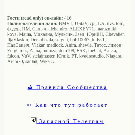
Гости (read only) он-лайн:
416
Пользователи он-лайн:
BMV1, UStaV, cpt, LA, nvs, tom,
федор, ПМ, Саныч, alehandro, ALEXEY71, marazmiki,
kova, Маша, Михална, Мульсик, Заец, ЮрийН, Chevalier,
IljaVlaskin, DersuUzala, sergeli, bob10063, indys1,
ПалСаныч, Vlakar, madlock, Anira, shewle, Татос, лимон,
ZergCross, Алла, mumza, dem108, ESK, theCut, Алька,
falcon, VuV, stelajmaster, Юлиk, PT, kvadrastudio, Niagara,
Archi70, sanlait, Wika …
⛳ Правила Сообщества
➳ Как что тут работает
Запасной Телеграм