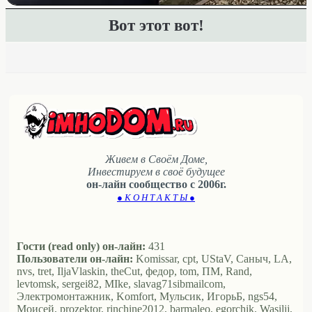
Вот этот вот!
Живем в Своём Доме,
Инвестируем в своё будущее
он-лайн сообщество с 2006г.
● К О Н Т А К Т Ы ●
Гости (read only) он-лайн:
431
Пользователи он-лайн:
Komissar, cpt, UStaV, Саныч, LA,
nvs, tret, IljaVlaskin, theCut, федор, tom, ПМ, Rand,
levtomsk, sergei82, MIke, slavag71sibmailcom,
Электромонтажник, Komfort, Мульсик, ИгорьБ, ngs54,
Моисей, prozektor, rinchine2012, barmaleo, egorchik, Wasilij,