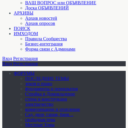
ВАШ ВОПРОС или ОБЪЯВЛЕНИЕ
Доска ОБЪЯВЛЕНИЙ
АРХИВЫ
Архив новостей
Архив опросов
ПОИСК
ИМХОДОМ
Правила Сообщества
Бизнес-интеграция
Форма связи с Админами
Вход
Регистрация
Вход
Регистрация
ФОРУМЫ
ПОСЛЕДНИЕ ТЕМЫ
земля и право
фундаменты и перекрытия
Стройка и Домовладение
стены и конструкции
электричество
коммуникации и отопление
Cад, двор, гараж, баня…
свободная тема
Местные Темы